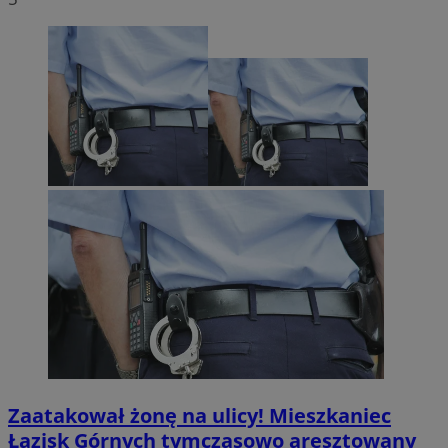
Zaatakował żonę na ulicy! Mieszkaniec
Łazisk Górnych tymczasowo aresztowany