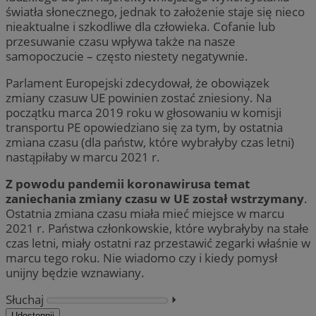
światła słonecznego, jednak to założenie staje się nieco
nieaktualne i szkodliwe dla człowieka. Cofanie lub
przesuwanie czasu wpływa także na nasze
samopoczucie – często niestety negatywnie.
Parlament Europejski zdecydował, że obowiązek
zmiany czasuw UE powinien zostać zniesiony. Na
początku marca 2019 roku w głosowaniu w komisji
transportu PE opowiedziano się za tym, by ostatnia
zmiana czasu (dla państw, które wybrałyby czas letni)
nastąpiłaby w marcu 2021 r.
Z powodu pandemii koronawirusa temat
zaniechania zmiany czasu w UE został wstrzymany
.
Ostatnia zmiana czasu miała mieć miejsce w marcu
2021 r. Państwa członkowskie, które wybrałyby na stałe
czas letni, miały ostatni raz przestawić zegarki właśnie w
marcu tego roku. Nie wiadomo czy i kiedy pomysł
unijny będzie wznawiany.
Słuchaj
⏵︎
Udostępnij