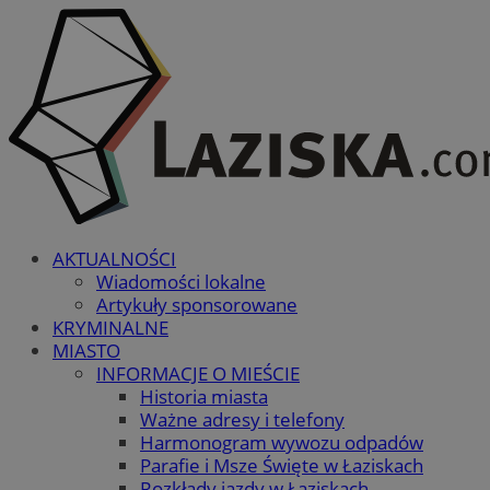
AKTUALNOŚCI
Wiadomości lokalne
Artykuły sponsorowane
KRYMINALNE
MIASTO
INFORMACJE O MIEŚCIE
Historia miasta
Ważne adresy i telefony
Harmonogram wywozu odpadów
Parafie i Msze Święte w Łaziskach
Rozkłady jazdy w Łaziskach