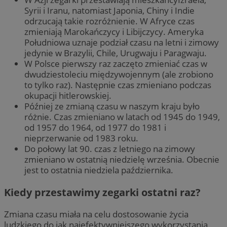
Syrii i Iranu, natomiast Japonia, Chiny i Indie
odrzucają takie rozróżnienie. W Afryce czas
zmieniają Marokańczycy i Libijczycy. Ameryka
Południowa uznaje podział czasu na letni i zimowy
jedynie w Brazylii, Chile, Urugwaju i Paragwaju.
W Polsce pierwszy raz zaczęto zmieniać czas w
dwudziestoleciu międzywojennym (ale zrobiono
to tylko raz). Następnie czas zmieniano podczas
okupacji hitlerowskiej.
Później ze zmianą czasu w naszym kraju było
różnie. Czas zmieniano w latach od 1945 do 1949,
od 1957 do 1964, od 1977 do 1981 i
nieprzerwanie od 1983 roku.
Do połowy lat 90. czas z letniego na zimowy
zmieniano w ostatnią niedzielę września. Obecnie
jest to ostatnia niedziela października.
Kiedy przestawimy zegarki ostatni raz?
Zmiana czasu miała na celu dostosowanie życia
ludzkiego do jak najefektywniejszego wykorzystania