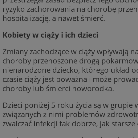
SessID
ryzyko zachorowania na chorobę przeno
QeSessID
hospitalizację, a nawet śmierć.
MvSessID
Kobiety w ciąży i ich dzieci
VISITOR_PRIVACY_
Zmiany zachodzące w ciąży wpływają na 
choroby przenoszone drogą pokarmową.
nienarodzone dziecko, którego układ 
suid
czasie ciąży jest poważna i może prow
choroby lub śmierci noworodka.
INGRESSCOOKIE
Dzieci poniżej 5 roku życia są w grup
związanych z nimi problemów zdrowotny
euds
zwalczać infekcji tak dobrze, jak starsze d
__cf_bm