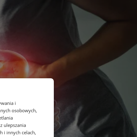
ywania i
danych osobowych,
etlania
az ulepszania
 i innych celach,