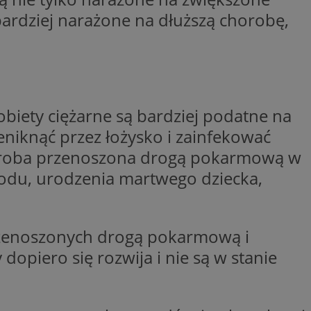
entyfikator sesji.
ardziej narażone na dłuższą chorobę,
entyfikator sesji.
entyfikator sesji.
nformacje o zgodzie
ncjach dotyczących
ia z witryny.
olityki prywatności
biety ciężarne są bardziej podatne na
ich przestrzeganie
temu użytkownik nie
iknąć przez łożysko i zainfekować
woich preferencji,
 z regulacjami
Choroba przenoszona drogą pokarmową w
 identyfikatora
rodu, urodzenia martwego dziecka,
erów obsługuje
ekście
przenoszonych drogą pokarmową i
lu optymalizacji
piero się rozwija i nie są w stanie
 do przechowywania
niu do usług
e, czy użytkownik
enia lub reklamy.
niania ludzi i