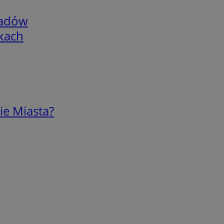
adów
skach
ie Miasta?