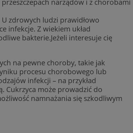
 przeszczepach narządów i z chorobami
trony internetowej,
e ważnych raportów
ryny internetowej.
. U zdrowych ludzi prawidłowo
rzez usługę Cookie-
preferencji
e infekcje. Z wiekiem układ
 na pliki cookie.
ookie Cookie-
iwe bakterie.Jeżeli interesuje cię
y gościa na
nych celów
ch na pewne choroby, takie jak
 wyniku procesu chorobowego lub
dzajów infekcji – na przykład
. Cukrzyca może prowadzić do
lytics do
dzającego, który
 możliwość namnażania się szkodliwym
dwiedzającego w
 Analytics - co
i temu Bidswitch
wanej usługi
i zapewnić, że
rozróżniania
e tych samych
ie losowo
nta. Jest on
ynie i służy do
dzającego, który
, sesji i kampanii
dwiedzającego w
st używany do
i temu Bidswitch
yfikacji urządzeń