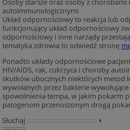
Osoby starsze oraz osoby z chorobami
autoimmunologicznymi
Układ odpornościowy to reakcja lub od
CookieScriptConse
funkcjonujący układ odpornościowy zwa
odpornościowy i inne narządy przestają
tematyka zdrowia to odwiedź stronę
me
li_gc
Ponadto układy odpornościowe pacjentó
HIV/AIDS, rak, cukrzyca i choroby aut
Nazwa
skutków ubocznych niektórych metod lec
Nazwa
Nazwa
ustat_5q1fpXenruu
wywołanych przez bakterie wywołując
_ga_VBEXFQ7ESL
ADK_EX_11
tuuid_lu
spowolnienia tempa, w jakim pokarm prz
ustat_wifky5Xx15n
_ga
patogenom przenoszonym drogą poka
ustat_lcx1lqx4r6x3
ustat_hp8X2ki0r9b
Słuchaj
⏵︎
tuuid_lu
__mguid_