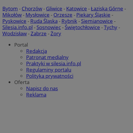
Bytom
-
Chorzów
-
Gliwice
-
Katowice
-
Łaziska Górne
-
Mikołów
-
Mysłowice
-
Orzesze
-
Piekary Śląskie
-
Pyskowice
-
Ruda Śląska
-
Rybnik
-
Siemianowice
-
Silesia.info.pl
-
Sosnowiec
-
Świętochłowice
-
Tychy
-
Wodzisław
-
Zabrze
-
Żory
Portal
Redakcja
Patronat medialny
Praktyki w silesia.info.pl
Regulaminy portalu
Polityka prywatności
Oferta
Napisz do nas
Reklama