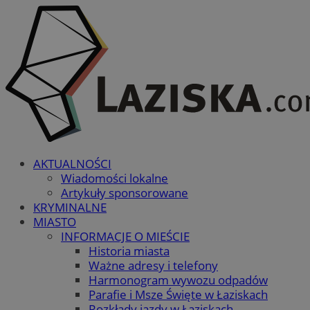
AKTUALNOŚCI
Wiadomości lokalne
Artykuły sponsorowane
KRYMINALNE
MIASTO
INFORMACJE O MIEŚCIE
Historia miasta
Ważne adresy i telefony
Harmonogram wywozu odpadów
Parafie i Msze Święte w Łaziskach
Rozkłady jazdy w Łaziskach