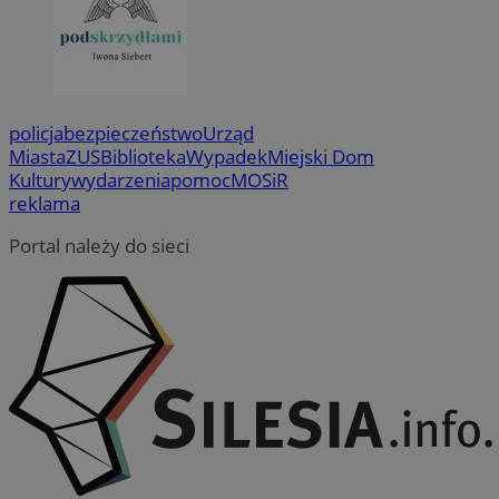
policja
bezpieczeństwo
Urząd
Miasta
ZUS
Biblioteka
Wypadek
Miejski Dom
Kultury
wydarzenia
pomoc
MOSiR
reklama
Portal należy do sieci