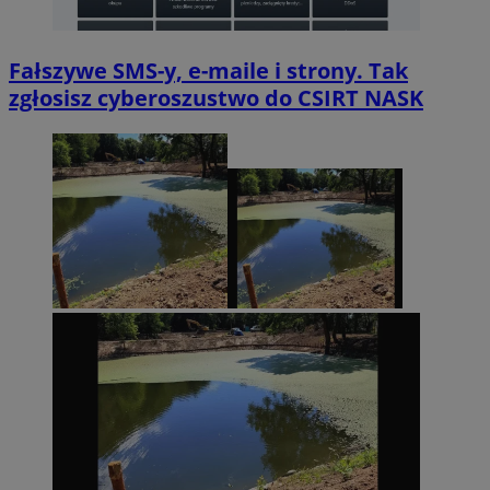
Fałszywe SMS-y, e-maile i strony. Tak
zgłosisz cyberoszustwo do CSIRT NASK