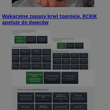
Wakacyjne zapasy krwi topnieją. RCKiK
apeluje do dawców