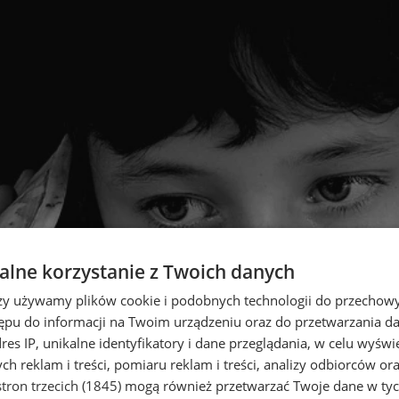
lne korzystanie z Twoich danych
rzy używamy plików cookie i podobnych technologii do przechow
ępu do informacji na Twoim urządzeniu oraz do przetwarzania 
dres IP, unikalne identyfikatory i dane przeglądania, w celu wyświ
h reklam i treści, pomiaru reklam i treści, analizy odbiorców or
tron trzecich (1845)
mogą również przetwarzać Twoje dane w tych