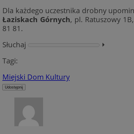
Dla każdego uczestnika drobny upomin
Łaziskach Górnych
, pl. Ratuszowy 1B,
CookieScriptConse
81 81.
Słuchaj
⏵︎
li_gc
Tagi:
Miejski Dom Kultury
Nazwa
Nazwa
Nazwa
ustat_5q1fpXenruu
Udostępnij
_ga_VBEXFQ7ESL
ADK_EX_11
tuuid_lu
ustat_wifky5Xx15n
_ga
ustat_lcx1lqx4r6x3
ustat_hp8X2ki0r9b
tuuid_lu
__mguid_