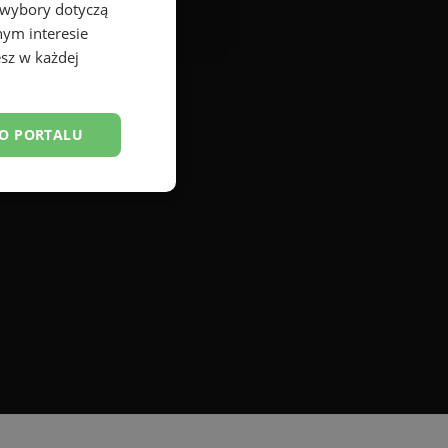
 wybory dotyczą
nym interesie
sz w każdej
DO PORTALU
esklasyfikowane
ane
owanie użytkownika i
j.