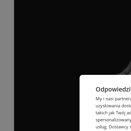
Odpowiedzia
My i nasi partne
uzyskiwania dost
takich jak Twój a
spersonalizowanyc
usług.
Dostawcy s