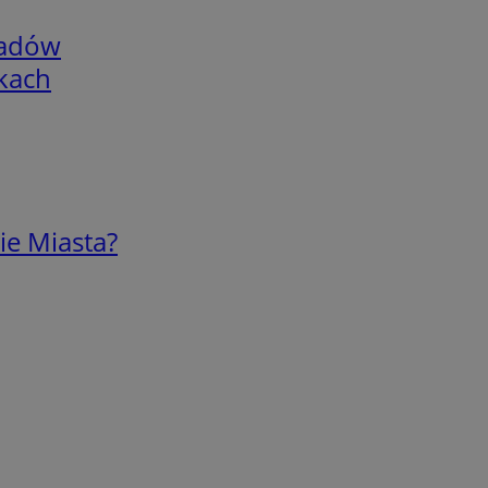
adów
skach
ie Miasta?