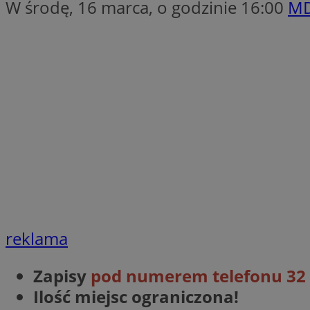
W środę, 16 marca, o godzinie 16:00
MD
SessID
QeSessID
MvSessID
VISITOR_PRIVACY_
suid
INGRESSCOOKIE
reklama
euds
Zapisy
pod numerem telefonu 32 
Ilość miejsc ograniczona!
__cf_bm