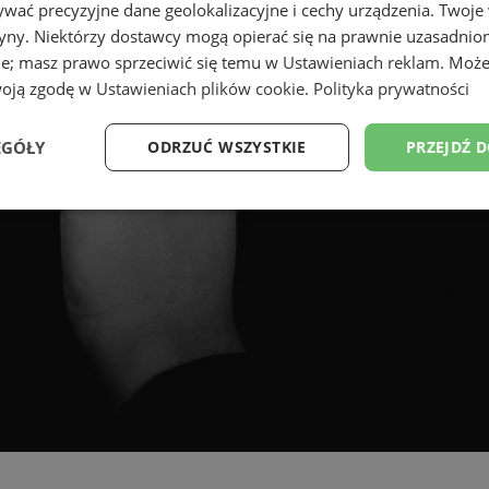
wać precyzyjne dane geolokalizacyjne i cechy urządzenia. Twoje
tryny. Niektórzy dostawcy mogą opierać się na prawnie uzasadnio
ie; masz prawo sprzeciwić się temu w
Ustawieniach reklam
. Może
woją zgodę w
Ustawieniach plików cookie
.
Polityka prywatności
EGÓŁY
ODRZUĆ WSZYSTKIE
PRZEJDŹ 
Wydajność
Targetowanie
Funkcjonalność
Ni
ezbędne
Wydajność
Targetowanie
Funkcjonalność
Niesklasyfikow
ie umożliwiają korzystanie z podstawowych funkcji strony internetowej, takich jak log
Bez niezbędnych plików cookie nie można prawidłowo korzystać ze strony internetowe
Okres
Provider
/
Domena
Opis
przechowywania