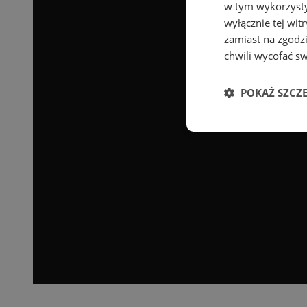
w tym wykorzysty
wyłącznie tej wi
zamiast na zgodz
chwili wycofać s
POKAŻ SZCZ
Niezbędne
Ni
Niezbędne pliki cook
zarządzanie kontem. 
Nazwa