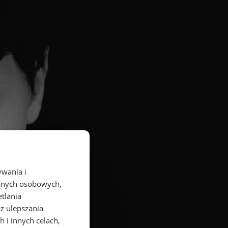
ywania i
danych osobowych,
etlania
az ulepszania
 i innych celach,