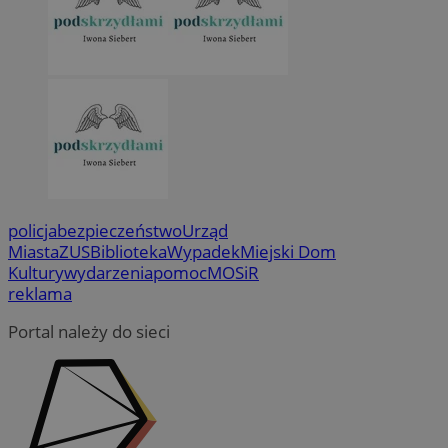
policja
bezpieczeństwo
Urząd
Miasta
ZUS
Biblioteka
Wypadek
Miejski Dom
Kultury
wydarzenia
pomoc
MOSiR
reklama
Portal należy do sieci