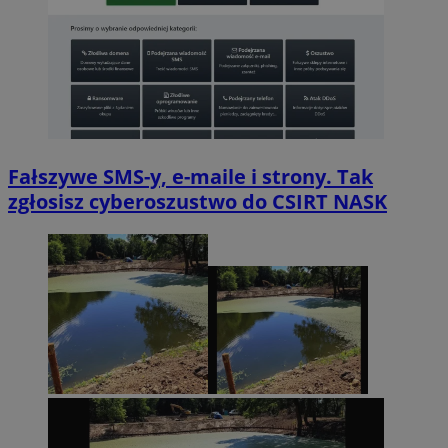
Fałszywe SMS-y, e-maile i strony. Tak
zgłosisz cyberoszustwo do CSIRT NASK