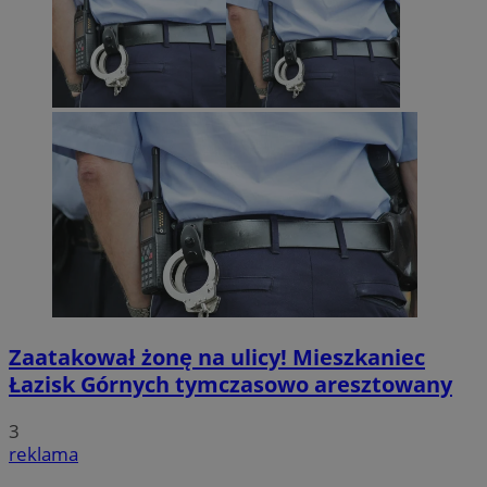
Zaatakował żonę na ulicy! Mieszkaniec
Łazisk Górnych tymczasowo aresztowany
3
reklama