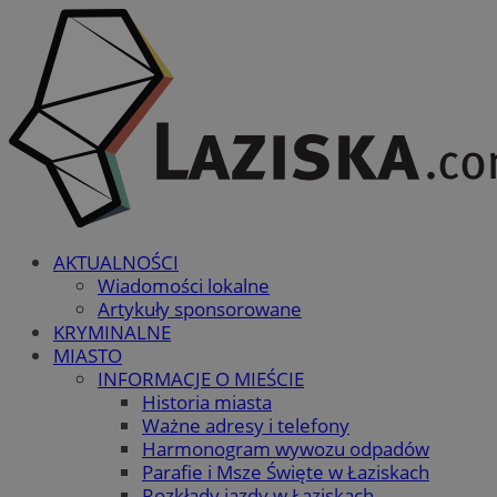
AKTUALNOŚCI
Wiadomości lokalne
Artykuły sponsorowane
KRYMINALNE
MIASTO
INFORMACJE O MIEŚCIE
Historia miasta
Ważne adresy i telefony
Harmonogram wywozu odpadów
Parafie i Msze Święte w Łaziskach
Rozkłady jazdy w Łaziskach