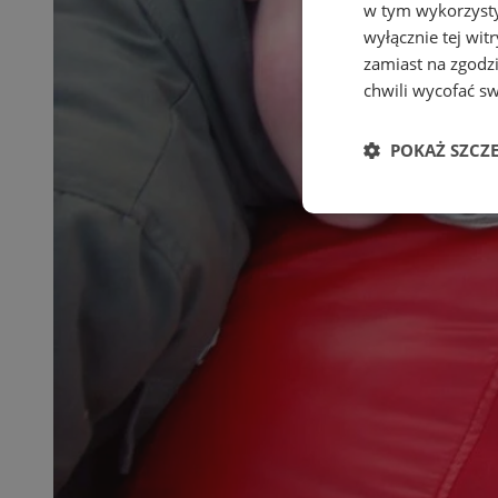
w tym wykorzysty
wyłącznie tej wi
zamiast na zgodz
chwili wycofać s
POKAŻ SZCZ
Niezbędne
Ni
Niezbędne pliki cook
zarządzanie kontem. 
Nazwa