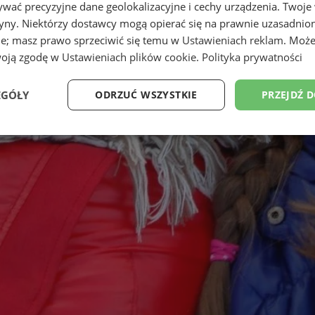
wać precyzyjne dane geolokalizacyjne i cechy urządzenia. Twoje
tryny. Niektórzy dostawcy mogą opierać się na prawnie uzasadnio
ie; masz prawo sprzeciwić się temu w
Ustawieniach reklam
. Może
woją zgodę w
Ustawieniach plików cookie
.
Polityka prywatności
EGÓŁY
ODRZUĆ WSZYSTKIE
PRZEJDŹ 
Wydajność
Targetowanie
Funkcjonalność
Ni
ezbędne
Wydajność
Targetowanie
Funkcjonalność
Niesklasyfikow
ie umożliwiają korzystanie z podstawowych funkcji strony internetowej, takich jak log
Bez niezbędnych plików cookie nie można prawidłowo korzystać ze strony internetowe
Okres
Provider
/
Domena
Opis
przechowywania