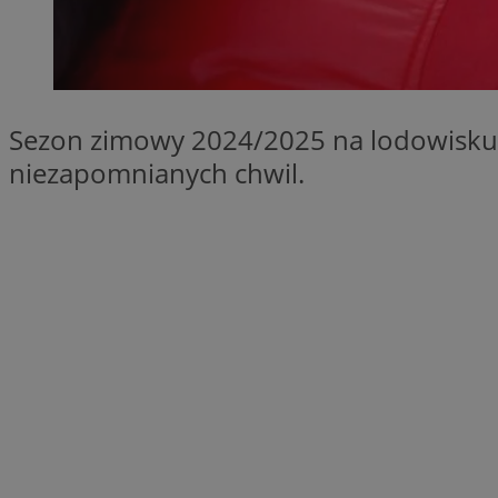
SessID
QeSessID
MvSessID
VISITOR_PRIVACY_
Sezon zimowy 2024/2025 na lodowisku p
niezapomnianych chwil.
suid
INGRESSCOOKIE
euds
__cf_bm