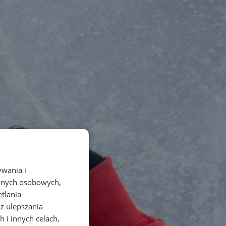
ywania i
danych osobowych,
etlania
az ulepszania
 i innych celach,