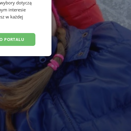
 wybory dotyczą
nym interesie
sz w każdej
DO PORTALU
esklasyfikowane
ane
owanie użytkownika i
j.