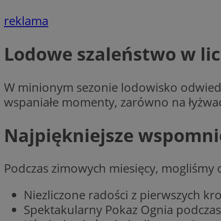
reklama
CookieScriptConse
Lodowe szaleństwo w li
li_gc
W minionym sezonie lodowisko odwied
wspaniałe momenty, zarówno na łyżwac
Nazwa
Najpiękniejsze wspomni
Nazwa
Nazwa
ustat_5q1fpXenruu
_ga_VBEXFQ7ESL
ADK_EX_11
tuuid_lu
Podczas zimowych miesięcy, mogliśmy 
ustat_wifky5Xx15n
_ga
ustat_lcx1lqx4r6x3
Niezliczone radości z pierwszych kro
ustat_hp8X2ki0r9b
Spektakularny Pokaz Ognia podczas
tuuid_lu
__mguid_