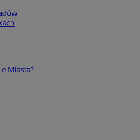
adów
skach
ie Miasta?