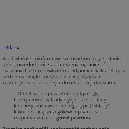
reklama
Rząd właśnie poinformował że uruchomiony zostanie
trzeci, przedostatni etap znoszenia ograniczeń
związanych z koronawirusem. Od poniedziałku 18 maja
będziemy mogli skorzystać z usług fryzjera i
kosmetyczki, a także pójść do restauracji i kawiarni.
– Od 18 maja z powrotem będą mogły
funkcjonować zakłady fryzjerskie, zakłady
kosmetyczne i wszelkie tego typu (zakłady),
które zostaną szczegółowo opisane w
rozporządzeniu – o
głosił premier.
Premier podkreślił konieczność zachowania