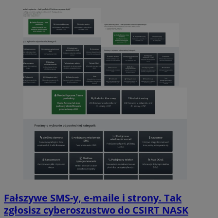
Fałszywe SMS-y, e-maile i strony. Tak
zgłosisz cyberoszustwo do CSIRT NASK