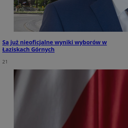
Są już nieoficjalne wyniki wyborów w
Łaziskach Górnych
21