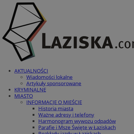
AKTUALNOŚCI
Wiadomości lokalne
Artykuły sponsorowane
KRYMINALNE
MIASTO
INFORMACJE O MIEŚCIE
Historia miasta
Ważne adresy i telefony
Harmonogram wywozu odpadów
Parafie i Msze Święte w Łaziskach
Rozkłady jazdy w Łaziskach