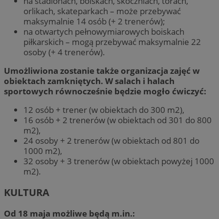
na stadionach, boiskach, skoczniach, torach,
orlikach, skateparkach – może przebywać
maksymalnie 14 osób (+ 2 trenerów);
na otwartych pełnowymiarowych boiskach
piłkarskich – mogą przebywać maksymalnie 22
osoby (+ 4 trenerów).
Umożliwiona zostanie także organizacja zajęć w
obiektach zamkniętych. W salach i halach
sportowych równocześnie będzie mogło ćwiczyć:
12 osób + trener (w obiektach do 300 m2),
16 osób + 2 trenerów (w obiektach od 301 do 800
m2),
24 osoby + 2 trenerów (w obiektach od 801 do
1000 m2),
32 osoby + 3 trenerów (w obiektach powyżej 1000
m2).
KULTURA
Od 18 maja możliwe będą m.in.: