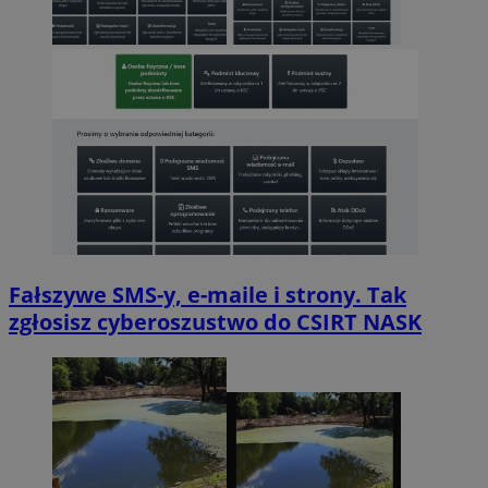
Fałszywe SMS-y, e-maile i strony. Tak
zgłosisz cyberoszustwo do CSIRT NASK