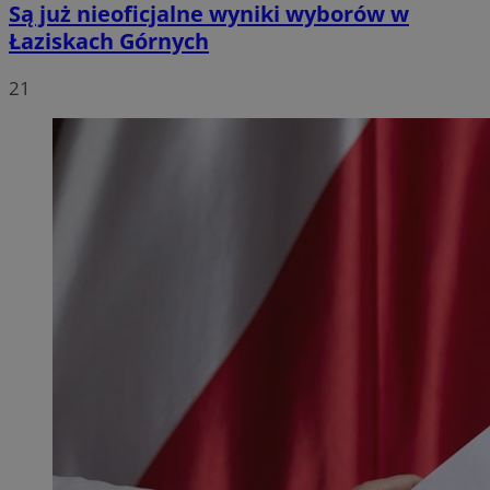
Są już nieoficjalne wyniki wyborów w
Łaziskach Górnych
21