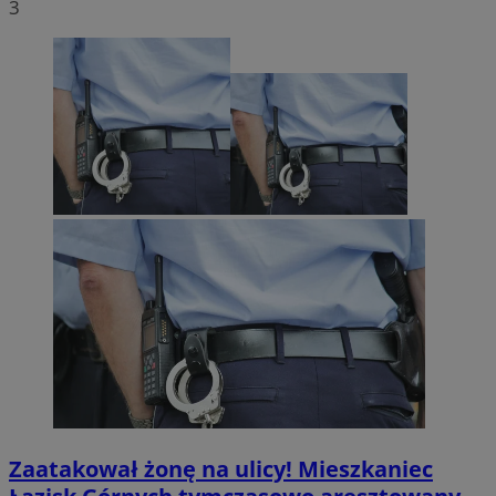
3
Zaatakował żonę na ulicy! Mieszkaniec