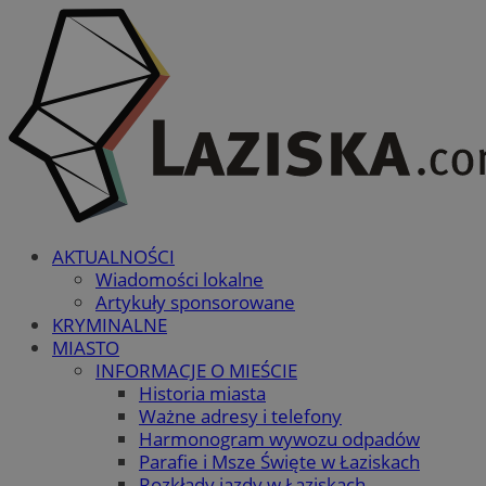
AKTUALNOŚCI
Wiadomości lokalne
Artykuły sponsorowane
KRYMINALNE
MIASTO
INFORMACJE O MIEŚCIE
Historia miasta
Ważne adresy i telefony
Harmonogram wywozu odpadów
Parafie i Msze Święte w Łaziskach
Rozkłady jazdy w Łaziskach