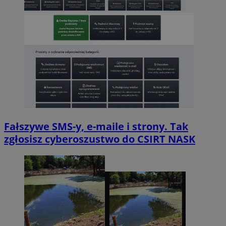
Fałszywe SMS-y, e-maile i strony. Tak
zgłosisz cyberoszustwo do CSIRT NASK