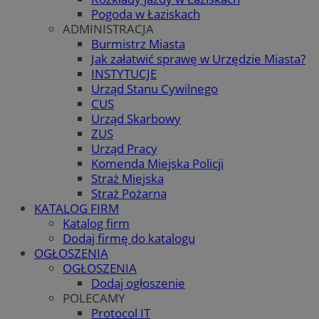
Pogoda w Łaziskach
ADMINISTRACJA
Burmistrz Miasta
Jak załatwić sprawę w Urzędzie Miasta?
INSTYTUCJE
Urząd Stanu Cywilnego
CUS
Urząd Skarbowy
ZUS
Urząd Pracy
Komenda Miejska Policji
Straż Miejska
Straż Pożarna
KATALOG FIRM
Katalog firm
Dodaj firmę do katalogu
OGŁOSZENIA
OGŁOSZENIA
Dodaj ogłoszenie
POLECAMY
Protocol IT