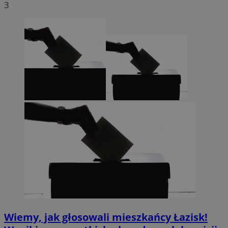
3
Wiemy, jak głosowali mieszkańcy Łazisk!