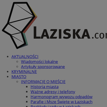
AKTUALNOŚCI
Wiadomości lokalne
Artykuły sponsorowane
KRYMINALNE
MIASTO
INFORMACJE O MIEŚCIE
Historia miasta
Ważne adresy i telefony
Harmonogram wywozu odpadów
Parafie i Msze Święte w Łaziskach
Rozkłady jazdy w Łaziskach