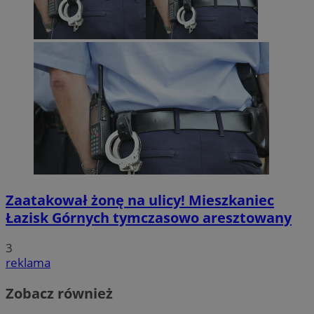
Zaatakował żonę na ulicy! Mieszkaniec
Łazisk Górnych tymczasowo aresztowany
3
reklama
Zobacz również