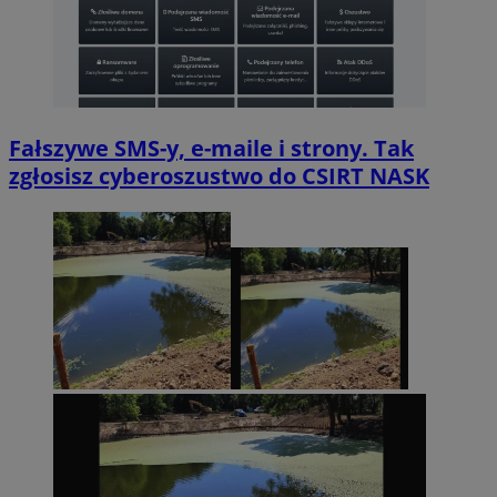
Fałszywe SMS-y, e-maile i strony. Tak
zgłosisz cyberoszustwo do CSIRT NASK