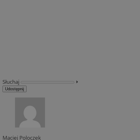
Słuchaj
⏵︎
Udostępnij
Maciej Poloczek