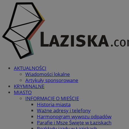
AKTUALNOŚCI
Wiadomości lokalne
Artykuły sponsorowane
KRYMINALNE
MIASTO
INFORMACJE O MIEŚCIE
Historia miasta
Ważne adresy i telefony
Harmonogram wywozu odpadów
Parafie i Msze Święte w Łaziskach
Rozkłady jazdy w Łaziskach