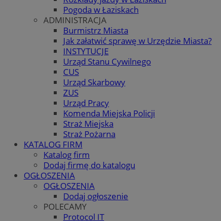
Pogoda w Łaziskach
ADMINISTRACJA
Burmistrz Miasta
Jak załatwić sprawę w Urzędzie Miasta?
INSTYTUCJE
Urząd Stanu Cywilnego
CUS
Urząd Skarbowy
ZUS
Urząd Pracy
Komenda Miejska Policji
Straż Miejska
Straż Pożarna
KATALOG FIRM
Katalog firm
Dodaj firmę do katalogu
OGŁOSZENIA
OGŁOSZENIA
Dodaj ogłoszenie
POLECAMY
Protocol IT