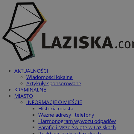
AKTUALNOŚCI
Wiadomości lokalne
Artykuły sponsorowane
KRYMINALNE
MIASTO
INFORMACJE O MIEŚCIE
Historia miasta
Ważne adresy i telefony
Harmonogram wywozu odpadów
Parafie i Msze Święte w Łaziskach
Rozkłady jazdy w Łaziskach