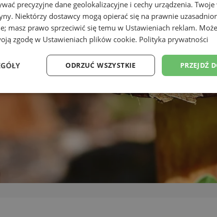
wać precyzyjne dane geolokalizacyjne i cechy urządzenia. Twoje
tryny. Niektórzy dostawcy mogą opierać się na prawnie uzasadnio
ie; masz prawo sprzeciwić się temu w
Ustawieniach reklam
. Może
woją zgodę w
Ustawieniach plików cookie
.
Polityka prywatności
EGÓŁY
ODRZUĆ WSZYSTKIE
PRZEJDŹ 
Wydajność
Targetowanie
Funkcjonalność
Ni
ezbędne
Wydajność
Targetowanie
Funkcjonalność
Niesklasyfikow
ie umożliwiają korzystanie z podstawowych funkcji strony internetowej, takich jak log
Bez niezbędnych plików cookie nie można prawidłowo korzystać ze strony internetowe
Okres
Provider
/
Domena
Opis
przechowywania