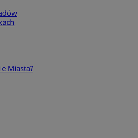
adów
skach
ie Miasta?