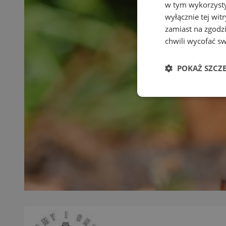
w tym wykorzysty
wyłącznie tej wi
zamiast na zgodz
chwili wycofać s
POKAŻ SZCZ
Niezbędne
Ni
Niezbędne pliki cook
zarządzanie kontem. 
Nazwa