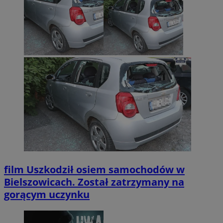
film
Uszkodził osiem samochodów w
Bielszowicach. Został zatrzymany na
gorącym uczynku