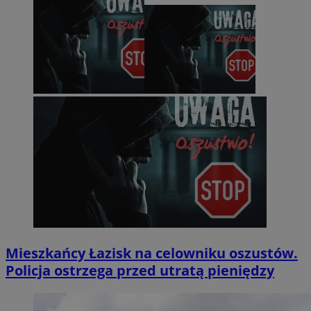
Mieszkańcy Łazisk na celowniku oszustów.
Policja ostrzega przed utratą pieniędzy