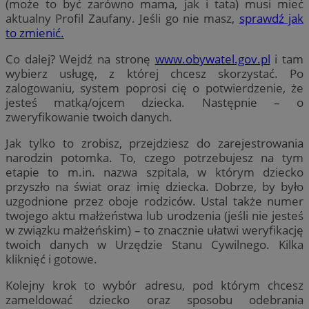
(może to być zarówno mama, jak i tata) musi mieć
aktualny Profil Zaufany. Jeśli go nie masz,
sprawdź jak
to zmienić.
Co dalej? Wejdź na stronę
www.obywatel.gov.pl
i tam
wybierz usługę, z której chcesz skorzystać. Po
zalogowaniu, system poprosi cię o potwierdzenie, że
jesteś matką/ojcem dziecka. Następnie – o
zweryfikowanie twoich danych.
Jak tylko to zrobisz, przejdziesz do zarejestrowania
narodzin potomka. To, czego potrzebujesz na tym
etapie to m.in. nazwa szpitala, w którym dziecko
przyszło na świat oraz imię dziecka. Dobrze, by było
uzgodnione przez oboje rodziców. Ustal także numer
twojego aktu małżeństwa lub urodzenia (jeśli nie jesteś
w związku małżeńskim) – to znacznie ułatwi weryfikację
twoich danych w Urzędzie Stanu Cywilnego. Kilka
kliknięć i gotowe.
Kolejny krok to wybór adresu, pod którym chcesz
zameldować dziecko oraz sposobu odebrania