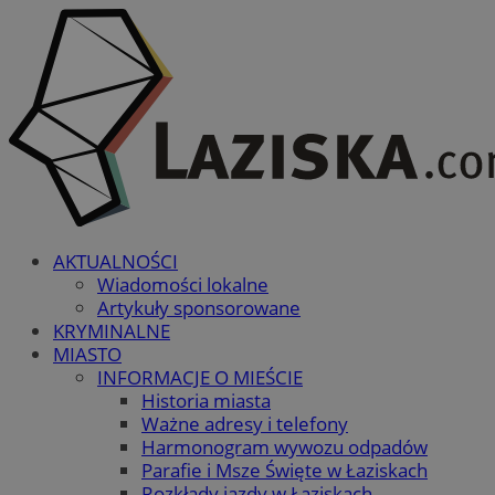
AKTUALNOŚCI
Wiadomości lokalne
Artykuły sponsorowane
KRYMINALNE
MIASTO
INFORMACJE O MIEŚCIE
Historia miasta
Ważne adresy i telefony
Harmonogram wywozu odpadów
Parafie i Msze Święte w Łaziskach
Rozkłady jazdy w Łaziskach