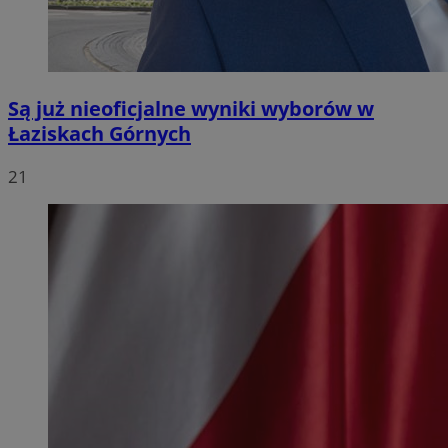
Są już nieoficjalne wyniki wyborów w
Łaziskach Górnych
21