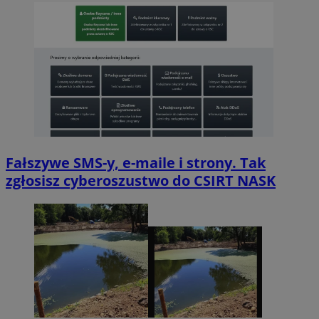
Fałszywe SMS-y, e-maile i strony. Tak
zgłosisz cyberoszustwo do CSIRT NASK