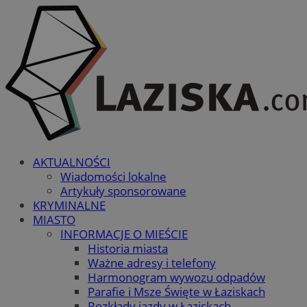
AKTUALNOŚCI
Wiadomości lokalne
Artykuły sponsorowane
KRYMINALNE
MIASTO
INFORMACJE O MIEŚCIE
Historia miasta
Ważne adresy i telefony
Harmonogram wywozu odpadów
Parafie i Msze Święte w Łaziskach
Rozkłady jazdy w Łaziskach