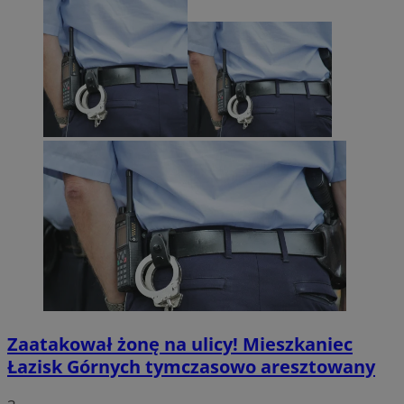
Zaatakował żonę na ulicy! Mieszkaniec
Łazisk Górnych tymczasowo aresztowany