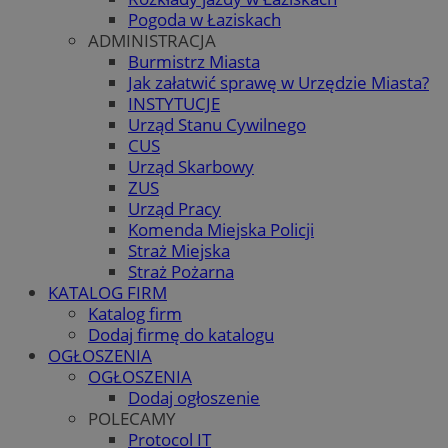
Pogoda w Łaziskach
ADMINISTRACJA
Burmistrz Miasta
Jak załatwić sprawę w Urzędzie Miasta?
INSTYTUCJE
Urząd Stanu Cywilnego
CUS
Urząd Skarbowy
ZUS
Urząd Pracy
Komenda Miejska Policji
Straż Miejska
Straż Pożarna
KATALOG FIRM
Katalog firm
Dodaj firmę do katalogu
OGŁOSZENIA
OGŁOSZENIA
Dodaj ogłoszenie
POLECAMY
Protocol IT