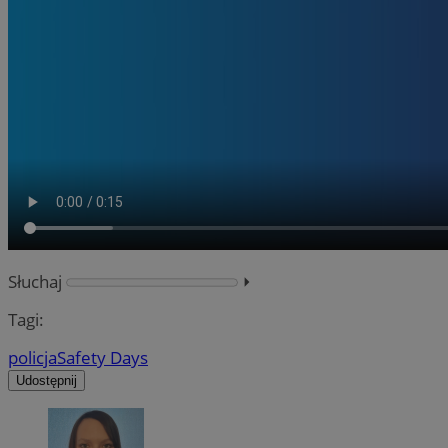
Słuchaj
⏵︎
Tagi:
policja
Safety Days
Udostępnij