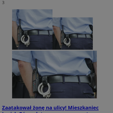
3
Zaatakował żonę na ulicy! Mieszkaniec