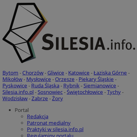
Bytom
-
Chorzów
-
Gliwice
-
Katowice
-
Łaziska Górne
-
Mikołów
-
Mysłowice
-
Orzesze
-
Piekary Śląskie
-
Pyskowice
-
Ruda Śląska
-
Rybnik
-
Siemianowice
-
Silesia.info.pl
-
Sosnowiec
-
Świętochłowice
-
Tychy
-
Wodzisław
-
Zabrze
-
Żory
Portal
Redakcja
Patronat medialny
Praktyki w silesia.info.pl
Regulaminy portalu