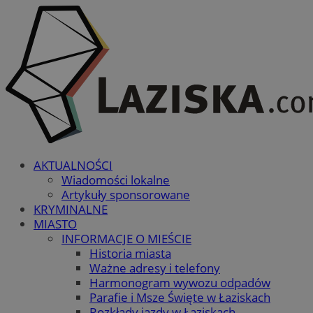
AKTUALNOŚCI
Wiadomości lokalne
Artykuły sponsorowane
KRYMINALNE
MIASTO
INFORMACJE O MIEŚCIE
Historia miasta
Ważne adresy i telefony
Harmonogram wywozu odpadów
Parafie i Msze Święte w Łaziskach
Rozkłady jazdy w Łaziskach