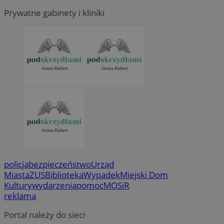
Prywatne gabinety i kliniki
policja
bezpieczeństwo
Urząd
Miasta
ZUS
Biblioteka
Wypadek
Miejski Dom
Kultury
wydarzenia
pomoc
MOSiR
reklama
Portal należy do sieci