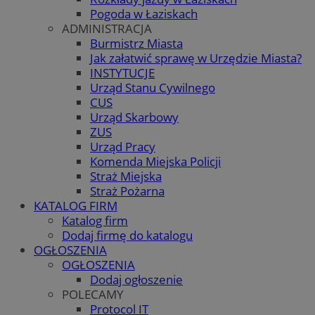
Pogoda w Łaziskach
ADMINISTRACJA
Burmistrz Miasta
Jak załatwić sprawę w Urzędzie Miasta?
INSTYTUCJE
Urząd Stanu Cywilnego
CUS
Urząd Skarbowy
ZUS
Urząd Pracy
Komenda Miejska Policji
Straż Miejska
Straż Pożarna
KATALOG FIRM
Katalog firm
Dodaj firmę do katalogu
OGŁOSZENIA
OGŁOSZENIA
Dodaj ogłoszenie
POLECAMY
Protocol IT