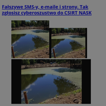
Fałszywe SMS-y, e-maile i strony. Tak
zgłosisz cyberoszustwo do CSIRT NASK