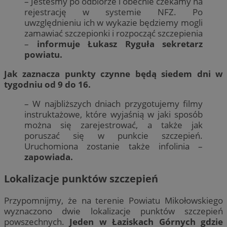
– Jesteśmy po odbiorze i obecnie czekamy na
rejestrację w systemie NFZ. Po
uwzględnieniu ich w wykazie będziemy mogli
zamawiać szczepionki i rozpocząć szczepienia
–
informuje Łukasz Ryguła sekretarz
powiatu.
Jak zaznacza punkty czynne będą siedem dni w
tygodniu od 9 do 16.
– W najbliższych dniach przygotujemy filmy
instruktażowe, które wyjaśnią w jaki sposób
można się zarejestrować, a także jak
poruszać się w punkcie szczepień.
Uruchomiona zostanie także infolinia –
zapowiada.
Lokalizacje punktów szczepień
Przypomnijmy, że na terenie Powiatu Mikołowskiego
wyznaczono dwie lokalizacje punktów szczepień
powszechnych.
Jeden w Łaziskach Górnych gdzie