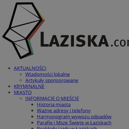
AKTUALNOŚCI
Wiadomości lokalne
Artykuły sponsorowane
KRYMINALNE
MIASTO
INFORMACJE O MIEŚCIE
Historia miasta
Ważne adresy i telefony
Harmonogram wywozu odpadów
Parafie i Msze Święte w Łaziskach
Rozkłady jazdy w Łaziskach