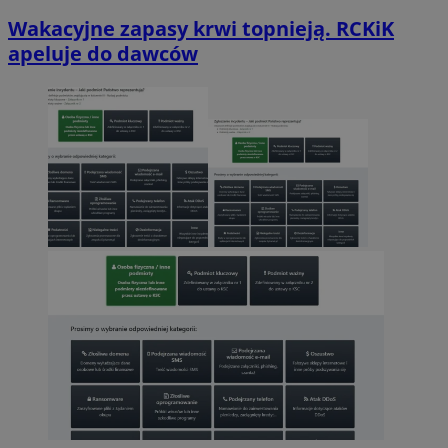
Wakacyjne zapasy krwi topnieją. RCKiK
apeluje do dawców