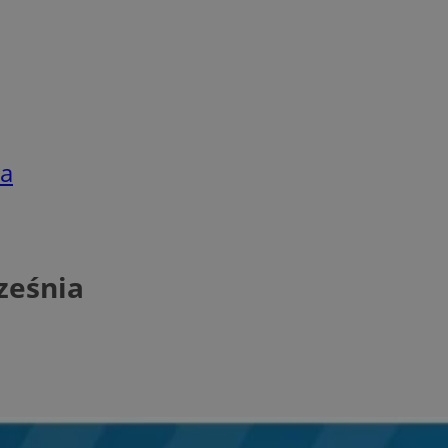
ia
ześnia