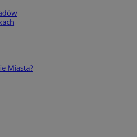
adów
skach
ie Miasta?