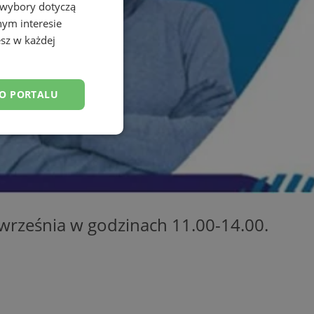
 wybory dotyczą
nym interesie
sz w każdej
DO PORTALU
esklasyfikowane
września w godzinach 11.00-14.00.
ane
owanie użytkownika i
j.