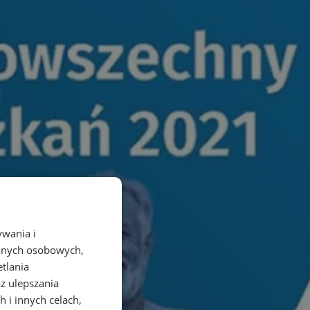
ywania i
danych osobowych,
etlania
az ulepszania
 i innych celach,