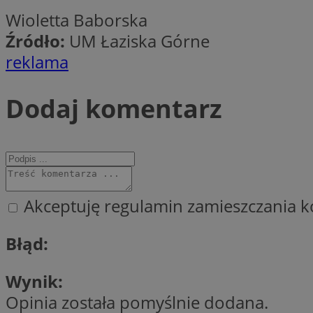
Wioletta Baborska
Źródło:
UM Łaziska Górne
CookieScriptConse
reklama
Dodaj komentarz
li_gc
Nazwa
Nazwa
Nazwa
Akceptuję regulamin zamieszczania k
ustat_5q1fpXenruu
_ga_VBEXFQ7ESL
ADK_EX_11
tuuid_lu
Błąd:
ustat_wifky5Xx15n
_ga
ustat_lcx1lqx4r6x3
Wynik:
ustat_hp8X2ki0r9b
tuuid_lu
Opinia została pomyślnie dodana.
__mguid_