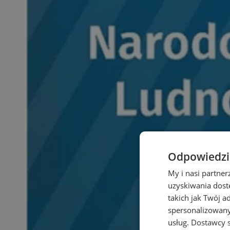
Odpowiedzia
My i nasi partne
uzyskiwania dost
takich jak Twój a
spersonalizowanyc
usług.
Dostawcy s