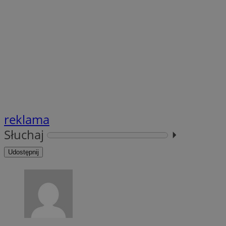
SessID
QeSessID
MvSessID
VISITOR_PRIVACY_
reklama
suid
Słuchaj
⏵︎
Udostępnij
INGRESSCOOKIE
euds
__cf_bm