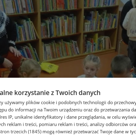
lne korzystanie z Twoich danych
rzy używamy plików cookie i podobnych technologii do przechow
ępu do informacji na Twoim urządzeniu oraz do przetwarzania 
dres IP, unikalne identyfikatory i dane przeglądania, w celu wyświ
h reklam i treści, pomiaru reklam i treści, analizy odbiorców or
tron trzecich (1845)
mogą również przetwarzać Twoje dane w tych