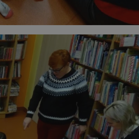
entyfikator sesji.
entyfikator sesji.
entyfikator sesji.
nformacje o zgodzie
ncjach dotyczących
ia z witryny.
olityki prywatności
ich przestrzeganie
temu użytkownik nie
woich preferencji,
 z regulacjami
 identyfikatora
erów obsługuje
ekście
lu optymalizacji
 do przechowywania
niu do usług
e, czy użytkownik
enia lub reklamy.
niania ludzi i