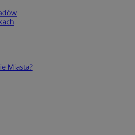
adów
skach
ie Miasta?