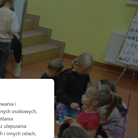
ywania i
danych osobowych,
etlania
az ulepszania
 i innych celach,