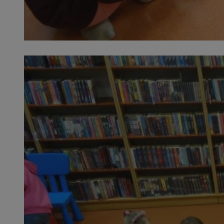
SessID
QeSessID
MvSessID
VISITOR_PRIVACY_
suid
INGRESSCOOKIE
euds
__cf_bm