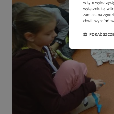
w tym wykorzysty
wyłącznie tej wi
zamiast na zgodz
chwili wycofać s
POKAŻ SZCZ
Niezbędne
Ni
Niezbędne pliki cook
zarządzanie kontem. 
Nazwa