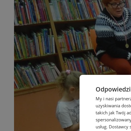
Odpowiedzia
My i nasi partne
uzyskiwania dost
takich jak Twój a
spersonalizowanyc
usług.
Dostawcy s