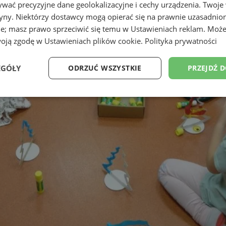
wać precyzyjne dane geolokalizacyjne i cechy urządzenia. Twoje
tryny. Niektórzy dostawcy mogą opierać się na prawnie uzasadnio
ie; masz prawo sprzeciwić się temu w
Ustawieniach reklam
. Może
woją zgodę w
Ustawieniach plików cookie
.
Polityka prywatności
EGÓŁY
ODRZUĆ WSZYSTKIE
PRZEJDŹ 
Wydajność
Targetowanie
Funkcjonalność
Ni
ezbędne
Wydajność
Targetowanie
Funkcjonalność
Niesklasyfikow
ie umożliwiają korzystanie z podstawowych funkcji strony internetowej, takich jak log
Bez niezbędnych plików cookie nie można prawidłowo korzystać ze strony internetowe
Okres
Provider
/
Domena
Opis
przechowywania