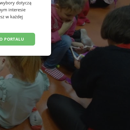
 wybory dotyczą
nym interesie
sz w każdej
DO PORTALU
esklasyfikowane
ane
owanie użytkownika i
j.