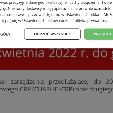
wać precyzyjne dane geolokalizacyjne i cechy urządzenia. Twoje
tryny. Niektórzy dostawcy mogą opierać się na prawnie uzasadnio
ie; masz prawo sprzeciwić się temu w
Ustawieniach reklam
. Może
woją zgodę w
Ustawieniach plików cookie
.
Polityka prywatności
EGÓŁY
ODRZUĆ WSZYSTKIE
PRZEJDŹ 
Wydajność
Targetowanie
Funkcjonalność
Ni
ał zarządzenia przedłużające, do 3
ezbędne
Wydajność
Targetowanie
Funkcjonalność
Niesklasyfikow
mowego CRP (CHARLIE–CRP) oraz drugie
ie umożliwiają korzystanie z podstawowych funkcji strony internetowej, takich jak log
Bez niezbędnych plików cookie nie można prawidłowo korzystać ze strony internetowe
Okres
Provider
/
Domena
Opis
przechowywania