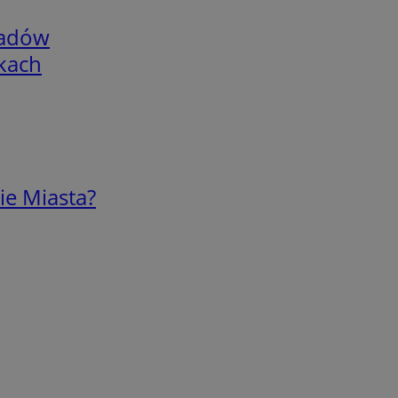
adów
skach
ie Miasta?