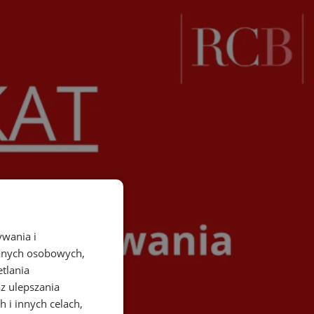
ywania i
danych osobowych,
etlania
az ulepszania
 i innych celach,