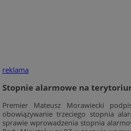
SessID
QeSessID
MvSessID
VISITOR_PRIVACY_
reklama
suid
Stopnie alarmowe na terytoriu
INGRESSCOOKIE
Premier Mateusz Morawiecki podpis
euds
obowiązywanie trzeciego stopnia a
sprawie wprowadzenia stopnia alarm
__cf_bm