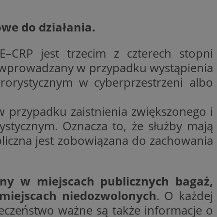
trony internetowej,
e ważnych raportów
ryny internetowej.
we do działania.
rzez usługę Cookie-
preferencji
 na pliki cookie.
–CRP jest trzecim z czterech stopni
ookie Cookie-
st wprowadzany w przypadku wystąpienia
y gościa na
rorystycznym w cyberprzestrzeni albo
nych celów
 przypadku zaistnienia zwiększonego i
ystycznym. Oznacza to, że służby mają
bliczna jest zobowiązana do zachowania
lytics do
dzającego, który
dwiedzającego w
 Analytics - co
i temu Bidswitch
wanej usługi
i zapewnić, że
ny w miejscach publicznych bagaż,
rozróżniania
e tych samych
ie losowo
miejscach niedozwolonych
. O każdej
nta. Jest on
ynie i służy do
dzającego, który
ieczeństwo ważne są także informacje o
, sesji i kampanii
dwiedzającego w
st używany do
i temu Bidswitch
yfikacji urządzeń