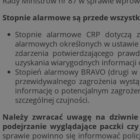
Rady Ministrów nr 87 w sprawie wprow
Stopnie alarmowe są przede wszystki
CookieScriptConse
Stopnie alarmowe CRP dotyczą za
alarmowych określonych w ustawie 
li_gc
zdarzenia potwierdzającego prawd
uzyskania wiarygodnych informacji
Stopień alarmowy BRAVO (drugi w c
przewidywalnego zagrożenia wystąp
Nazwa
Nazwa
informację o potencjalnym zagrożen
Nazwa
ustat_5q1fpXenruu
_ga_VBEXFQ7ESL
szczególnej czujności.
ADK_EX_11
tuuid_lu
ustat_wifky5Xx15n
_ga
Należy zwracać uwagę na dziwnie 
ustat_lcx1lqx4r6x3
podejrzanie wyglądające paczki c
ustat_hp8X2ki0r9b
tuuid_lu
sprawie powinno się informować policj
__mguid_