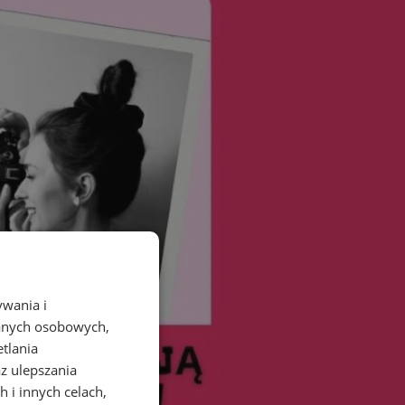
ywania i
danych osobowych,
etlania
az ulepszania
 i innych celach,