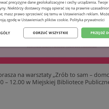
wać precyzyjne dane geolokalizacyjne i cechy urządzenia. Twoje
tryny. Niektórzy dostawcy mogą opierać się na prawnie uzasadnio
ie; masz prawo sprzeciwić się temu w
Ustawieniach reklam
. Może
woją zgodę w
Ustawieniach plików cookie
.
Polityka prywatności
EGÓŁY
ODRZUĆ WSZYSTKIE
PRZEJDŹ 
Wydajność
Targetowanie
Funkcjonalność
Ni
rasza na warsztaty „Zrób to sam – domow
00 – 12.00 w Miejskiej Bibliotece Publicz
ezbędne
Wydajność
Targetowanie
Funkcjonalność
Niesklasyfikow
ie umożliwiają korzystanie z podstawowych funkcji strony internetowej, takich jak log
Bez niezbędnych plików cookie nie można prawidłowo korzystać ze strony internetowe
Okres
Provider
/
Domena
Opis
przechowywania