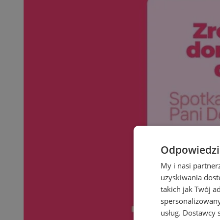
Odpowiedzia
My i nasi partne
uzyskiwania dost
takich jak Twój a
spersonalizowanyc
usług.
Dostawcy s