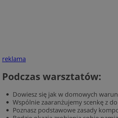
SessID
QeSessID
MvSessID
VISITOR_PRIVACY_
reklama
suid
Podczas warsztatów:
INGRESSCOOKIE
Dowiesz się jak w domowych warun
euds
Wspólnie zaaranżujemy scenkę z d
Poznasz podstawowe zasady kompoz
Będzie okazja zrobienia sobie pami
__cf_bm