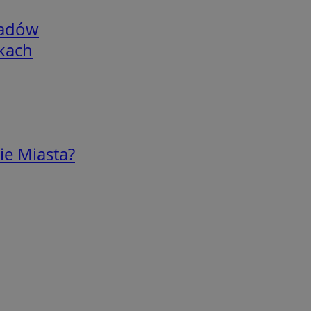
adów
skach
ie Miasta?