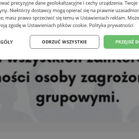
wać precyzyjne dane geolokalizacyjne i cechy urządzenia. Twoje
tryny. Niektórzy dostawcy mogą opierać się na prawnie uzasadnio
ie; masz prawo sprzeciwić się temu w
Ustawieniach reklam
. Może
woją zgodę w
Ustawieniach plików cookie
.
Polityka prywatności
EGÓŁY
ODRZUĆ WSZYSTKIE
PRZEJDŹ 
Wydajność
Targetowanie
Funkcjonalność
Ni
ezbędne
Wydajność
Targetowanie
Funkcjonalność
Niesklasyfikow
ie umożliwiają korzystanie z podstawowych funkcji strony internetowej, takich jak log
Bez niezbędnych plików cookie nie można prawidłowo korzystać ze strony internetowe
Okres
Provider
/
Domena
Opis
przechowywania