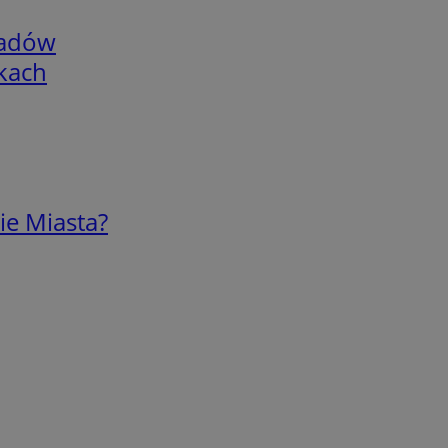
adów
skach
ie Miasta?