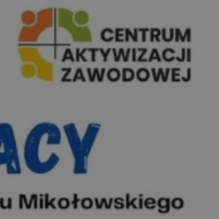
entyfikator sesji.
entyfikator sesji.
entyfikator sesji.
nformacje o zgodzie
ncjach dotyczących
ia z witryny.
olityki prywatności
ich przestrzeganie
temu użytkownik nie
woich preferencji,
 z regulacjami
 identyfikatora
erów obsługuje
ekście
lu optymalizacji
 do przechowywania
niu do usług
e, czy użytkownik
enia lub reklamy.
niania ludzi i