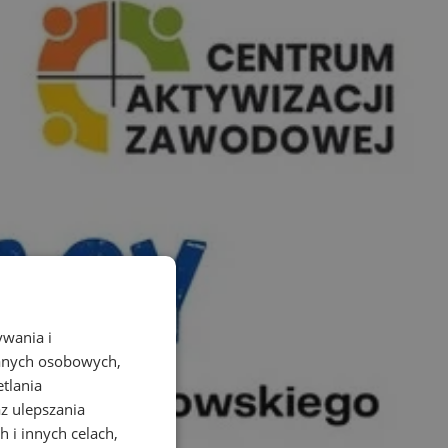
ywania i
danych osobowych,
etlania
az ulepszania
 i innych celach,