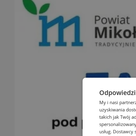
Odpowiedzia
My i nasi partne
uzyskiwania dost
takich jak Twój a
spersonalizowanyc
usług.
Dostawcy s