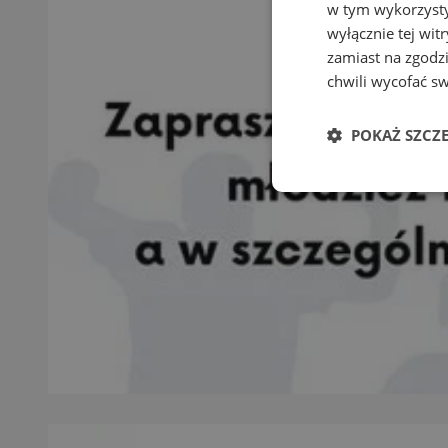
w tym wykorzysty
wyłącznie tej wi
zamiast na zgodz
chwili wycofać s
POKAŻ SZCZ
Niezbędne
Ni
Niezbędne pliki cook
zarządzanie kontem. 
Nazwa