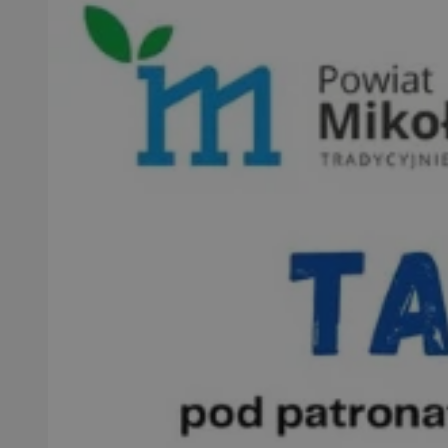
SessID
QeSessID
MvSessID
VISITOR_PRIVACY_
suid
INGRESSCOOKIE
euds
__cf_bm