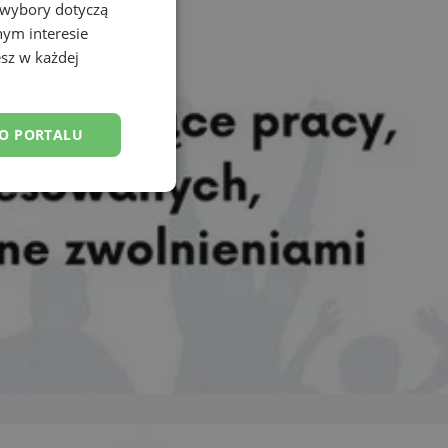
 wybory dotyczą
nym interesie
sz w każdej
DO PORTALU
esklasyfikowane
ane
owanie użytkownika i
j.