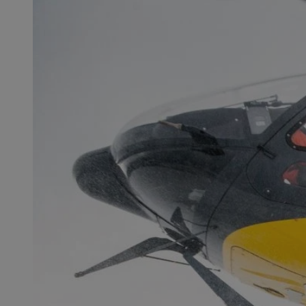
SessID
QeSessID
MvSessID
VISITOR_PRIVACY_
suid
INGRESSCOOKIE
euds
__cf_bm