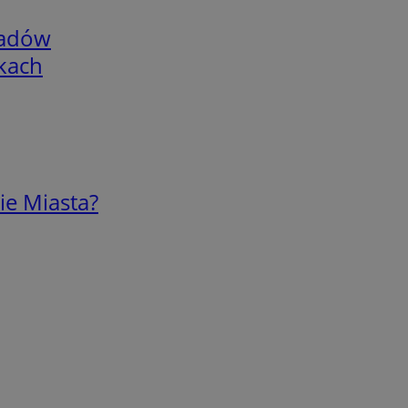
adów
skach
ie Miasta?