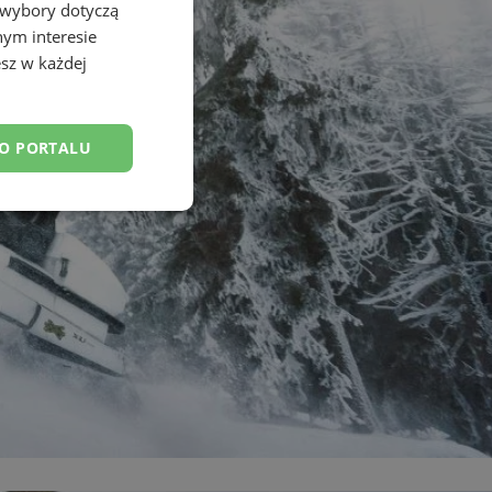
 wybory dotyczą
nym interesie
sz w każdej
DO PORTALU
esklasyfikowane
ane
owanie użytkownika i
j.