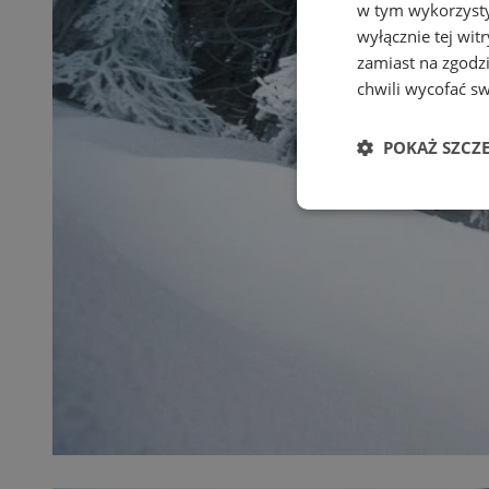
w tym wykorzysty
wyłącznie tej wi
zamiast na zgodz
chwili wycofać s
POKAŻ SZCZ
Niezbędne
Ni
Niezbędne pliki cook
zarządzanie kontem. 
Nazwa