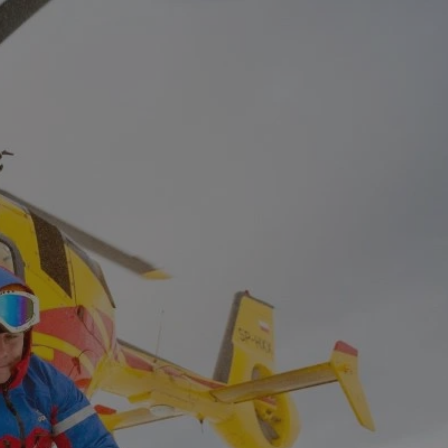
entyfikator sesji.
entyfikator sesji.
entyfikator sesji.
nformacje o zgodzie
ncjach dotyczących
ia z witryny.
olityki prywatności
ich przestrzeganie
temu użytkownik nie
woich preferencji,
 z regulacjami
 identyfikatora
erów obsługuje
ekście
lu optymalizacji
 do przechowywania
niu do usług
e, czy użytkownik
enia lub reklamy.
niania ludzi i