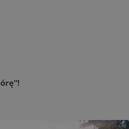
órę”!