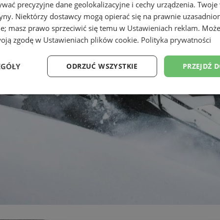
wać precyzyjne dane geolokalizacyjne i cechy urządzenia. Twoje
tryny. Niektórzy dostawcy mogą opierać się na prawnie uzasadnio
ie; masz prawo sprzeciwić się temu w
Ustawieniach reklam
. Może
woją zgodę w
Ustawieniach plików cookie
.
Polityka prywatności
EGÓŁY
ODRZUĆ WSZYSTKIE
PRZEJDŹ 
Wydajność
Targetowanie
Funkcjonalność
Ni
ezbędne
Wydajność
Targetowanie
Funkcjonalność
Niesklasyfikow
ie umożliwiają korzystanie z podstawowych funkcji strony internetowej, takich jak log
Bez niezbędnych plików cookie nie można prawidłowo korzystać ze strony internetowe
Okres
Provider
/
Domena
Opis
przechowywania