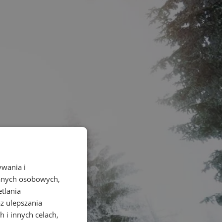
ywania i
danych osobowych,
etlania
az ulepszania
 i innych celach,