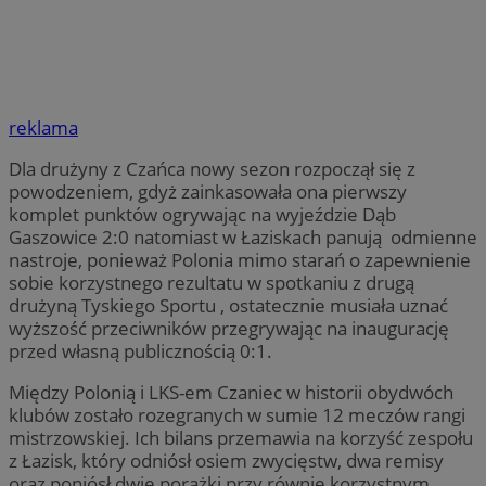
reklama
Dla drużyny z Czańca nowy sezon rozpoczął się z
powodzeniem, gdyż zainkasowała ona pierwszy
komplet punktów ogrywając na wyjeździe Dąb
Gaszowice 2:0 natomiast w Łaziskach panują odmienne
nastroje, ponieważ Polonia mimo starań o zapewnienie
sobie korzystnego rezultatu w spotkaniu z drugą
drużyną Tyskiego Sportu , ostatecznie musiała uznać
wyższość przeciwników przegrywając na inaugurację
przed własną publicznością 0:1.
Między Polonią i LKS-em Czaniec w historii obydwóch
klubów zostało rozegranych w sumie 12 meczów rangi
mistrzowskiej. Ich bilans przemawia na korzyść zespołu
z Łazisk, który odniósł osiem zwycięstw, dwa remisy
oraz poniósł dwie porażki przy równie korzystnym