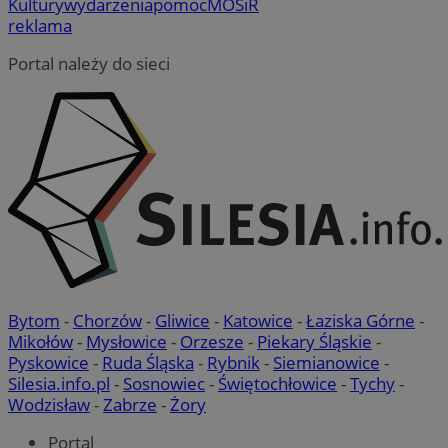
Kultury
wydarzenia
pomoc
MOSiR
reklama
Portal należy do sieci
Bytom
-
Chorzów
-
Gliwice
-
Katowice
-
Łaziska Górne
-
Mikołów
-
Mysłowice
-
Orzesze
-
Piekary Śląskie
-
Pyskowice
-
Ruda Śląska
-
Rybnik
-
Siemianowice
-
Silesia.info.pl
-
Sosnowiec
-
Świętochłowice
-
Tychy
-
Wodzisław
-
Zabrze
-
Żory
Portal