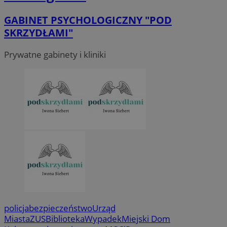
GABINET PSYCHOLOGICZNY "POD
SKRZYDŁAMI"
Prywatne gabinety i kliniki
policja
bezpieczeństwo
Urząd
Miasta
ZUS
Biblioteka
Wypadek
Miejski Dom