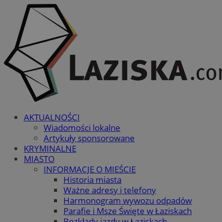
AKTUALNOŚCI
Wiadomości lokalne
Artykuły sponsorowane
KRYMINALNE
MIASTO
INFORMACJE O MIEŚCIE
Historia miasta
Ważne adresy i telefony
Harmonogram wywozu odpadów
Parafie i Msze Święte w Łaziskach
Rozkłady jazdy w Łaziskach