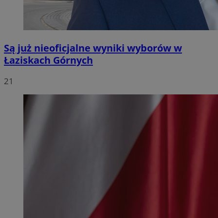
Są już nieoficjalne wyniki wyborów w
Łaziskach Górnych
21