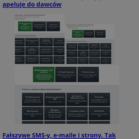
apeluje do dawców
Fałszywe SMS-y, e-maile i strony. Tak