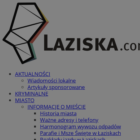
AKTUALNOŚCI
Wiadomości lokalne
Artykuły sponsorowane
KRYMINALNE
MIASTO
INFORMACJE O MIEŚCIE
Historia miasta
Ważne adresy i telefony
Harmonogram wywozu odpadów
Parafie i Msze Święte w Łaziskach
Rozkłady jazdy w Łaziskach