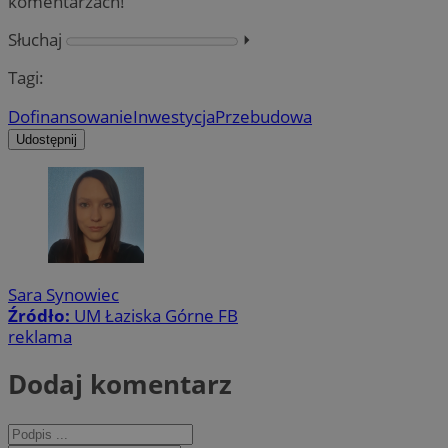
komentarzach!
Słuchaj
⏵︎
Tagi:
Dofinansowanie
Inwestycja
Przebudowa
Udostępnij
Sara Synowiec
Źródło:
UM Łaziska Górne FB
reklama
Dodaj komentarz