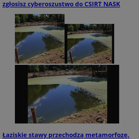
zgłosisz cyberoszustwo do CSIRT NASK
Łaziskie stawy przechodzą metamorfozę.