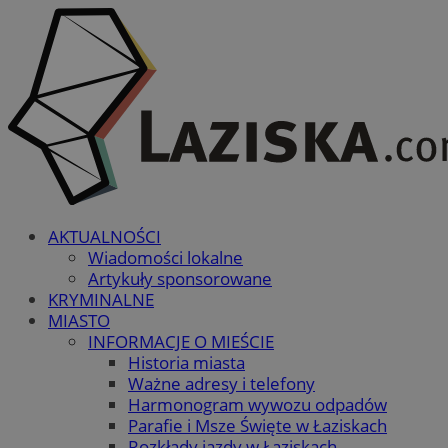
AKTUALNOŚCI
Wiadomości lokalne
Artykuły sponsorowane
KRYMINALNE
MIASTO
INFORMACJE O MIEŚCIE
Historia miasta
Ważne adresy i telefony
Harmonogram wywozu odpadów
Parafie i Msze Święte w Łaziskach
Rozkłady jazdy w Łaziskach