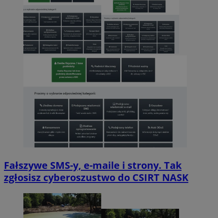
Fałszywe SMS-y, e-maile i strony. Tak
zgłosisz cyberoszustwo do CSIRT NASK