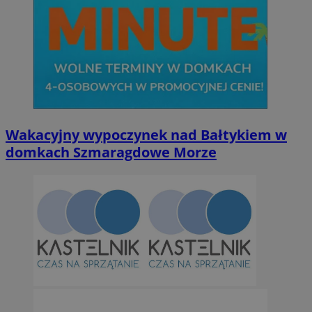
Wakacyjny wypoczynek nad Bałtykiem w
domkach Szmaragdowe Morze