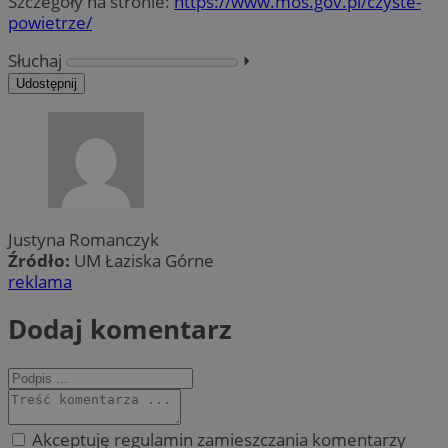
Szczegóły na stronie:
https://www.mos.gov.pl/czyste-
powietrze/
Słuchaj
⏵︎
Udostępnij
Justyna Romanczyk
Źródło:
UM Łaziska Górne
reklama
Dodaj komentarz
Akceptuję regulamin zamieszczania komentarzy