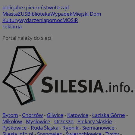
policja
bezpieczeństwo
Urząd
Miasta
ZUS
Biblioteka
Wypadek
Miejski Dom
Kultury
wydarzenia
pomoc
MOSiR
reklama
Portal należy do sieci
Bytom
-
Chorzów
-
Gliwice
-
Katowice
-
Łaziska Górne
-
Mikołów
-
Mysłowice
-
Orzesze
-
Piekary Śląskie
-
Pyskowice
-
Ruda Śląska
-
Rybnik
-
Siemianowice
-
Silesia.info.pl
-
Sosnowiec
-
Świętochłowice
-
Tychy
-