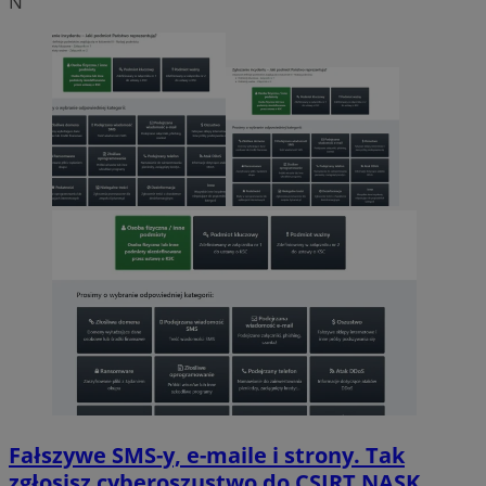
N
Fałszywe SMS-y, e-maile i strony. Tak
zgłosisz cyberoszustwo do CSIRT NASK