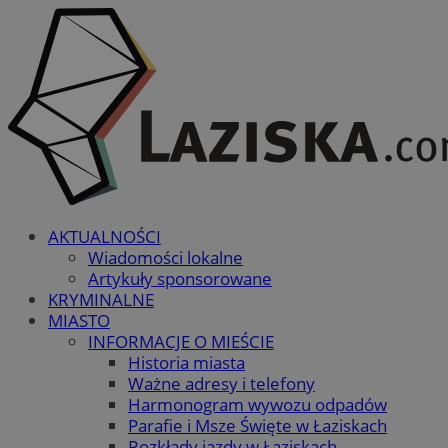
AKTUALNOŚCI
Wiadomości lokalne
Artykuły sponsorowane
KRYMINALNE
MIASTO
INFORMACJE O MIEŚCIE
Historia miasta
Ważne adresy i telefony
Harmonogram wywozu odpadów
Parafie i Msze Święte w Łaziskach
Rozkłady jazdy w Łaziskach