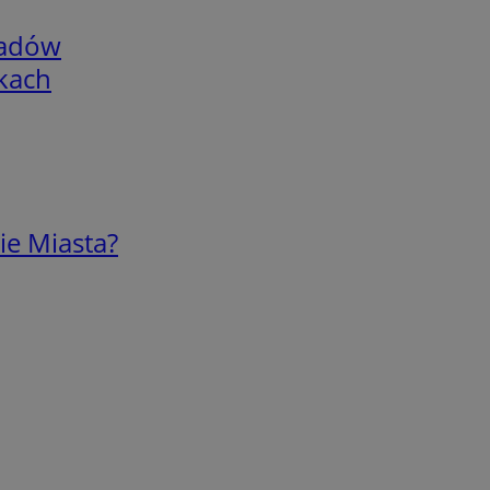
adów
skach
ie Miasta?