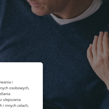
ywania i
danych osobowych,
etlania
az ulepszania
 i innych celach,