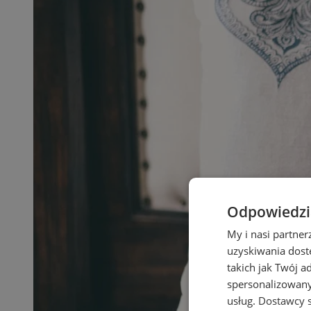
Odpowiedzia
My i nasi partne
uzyskiwania dost
takich jak Twój a
spersonalizowanyc
usług.
Dostawcy s