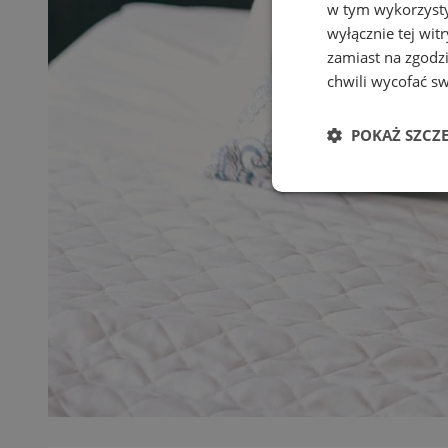
w tym wykorzysty
wyłącznie tej wi
zamiast na zgodz
chwili wycofać s
POKAŻ SZCZ
Niezbędne
Ni
Niezbędne pliki cook
zarządzanie kontem. 
Nazwa