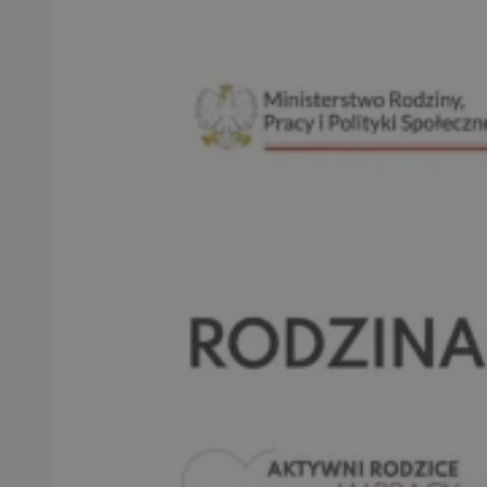
SessID
QeSessID
MvSessID
VISITOR_PRIVACY_
suid
INGRESSCOOKIE
euds
__cf_bm