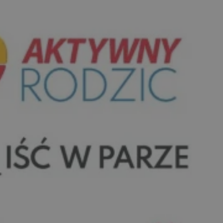
entyfikator sesji.
entyfikator sesji.
entyfikator sesji.
nformacje o zgodzie
ncjach dotyczących
ia z witryny.
olityki prywatności
ich przestrzeganie
temu użytkownik nie
woich preferencji,
 z regulacjami
 identyfikatora
erów obsługuje
ekście
lu optymalizacji
 do przechowywania
niu do usług
e, czy użytkownik
enia lub reklamy.
niania ludzi i