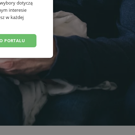
 wybory dotyczą
nym interesie
sz w każdej
DO PORTALU
esklasyfikowane
ane
owanie użytkownika i
j.