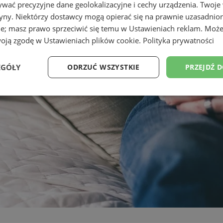
wać precyzyjne dane geolokalizacyjne i cechy urządzenia. Twoje
tryny. Niektórzy dostawcy mogą opierać się na prawnie uzasadnio
ie; masz prawo sprzeciwić się temu w
Ustawieniach reklam
. Może
woją zgodę w
Ustawieniach plików cookie
.
Polityka prywatności
EGÓŁY
ODRZUĆ WSZYSTKIE
PRZEJDŹ 
Wydajność
Targetowanie
Funkcjonalność
Ni
ezbędne
Wydajność
Targetowanie
Funkcjonalność
Niesklasyfikow
ie umożliwiają korzystanie z podstawowych funkcji strony internetowej, takich jak log
Bez niezbędnych plików cookie nie można prawidłowo korzystać ze strony internetowe
Okres
Provider
/
Domena
Opis
przechowywania