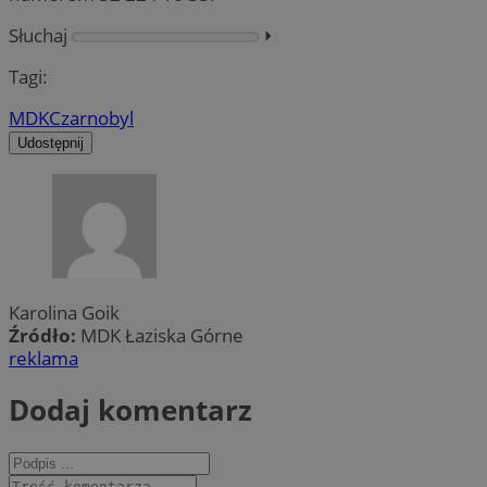
Słuchaj
⏵︎
Tagi:
MDK
Czarnobyl
Udostępnij
Karolina Goik
Źródło:
MDK Łaziska Górne
reklama
Dodaj komentarz