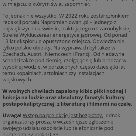
w miejscu, o którym świat zapomniał.
To jednak nie wszystko. W 2022 roku został członkiem
redakcji portalu Napromieniowani.pl – jednego z
największych na świecie, traktującego o Czarnobylskiej
Strefie Wykluczenia i energetyce jądrowej. Od ponad
13 lat eksploruje opuszczone miejsca. Odwiedza nie
tylko polskie obiekty. Na wyprawach był także w
Czechach, Austrii, Niemczech i Francji. Od niedawna
schodzi także pod ziemię, czołgając się lub brodząc w
wysokiej wodzie, w porzuconych często dziesiątki lat
temu kopalniach, sztolniach czy instalacjach
wojskowych.
W wolnych chwilach zapalony kibic piłki nożnej i
hokeja na lodzie oraz absolutny fanatyk kultury
postapokaliptycznej, z literaturą i filmami na czele.
Uwaga!
Wstęp na prelekcję jest bezpłatny
, jednak
organizatorzy proszą o wcześniejsze zgłoszenie
swojego udziału osobiście lub telefonicznie pod
numerem 32 224 10 33.