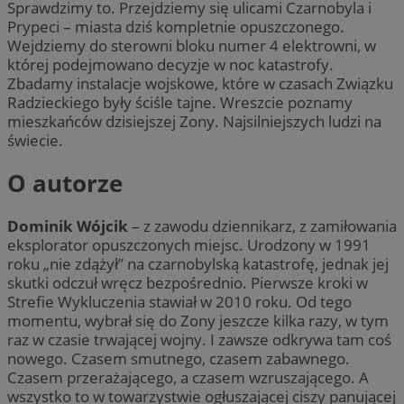
Sprawdzimy to. Przejdziemy się ulicami Czarnobyla i
Prypeci – miasta dziś kompletnie opuszczonego.
Wejdziemy do sterowni bloku numer 4 elektrowni, w
której podejmowano decyzje w noc katastrofy.
Zbadamy instalacje wojskowe, które w czasach Związku
Radzieckiego były ściśle tajne. Wreszcie poznamy
mieszkańców dzisiejszej Zony. Najsilniejszych ludzi na
świecie.
O autorze
Dominik Wójcik
– z zawodu dziennikarz, z zamiłowania
eksplorator opuszczonych miejsc. Urodzony w 1991
roku „nie zdążył” na czarnobylską katastrofę, jednak jej
skutki odczuł wręcz bezpośrednio. Pierwsze kroki w
Strefie Wykluczenia stawiał w 2010 roku. Od tego
momentu, wybrał się do Zony jeszcze kilka razy, w tym
raz w czasie trwającej wojny. I zawsze odkrywa tam coś
nowego. Czasem smutnego, czasem zabawnego.
Czasem przerażającego, a czasem wzruszającego. A
wszystko to w towarzystwie ogłuszającej ciszy panującej