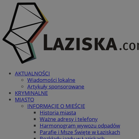
AKTUALNOŚCI
Wiadomości lokalne
Artykuły sponsorowane
KRYMINALNE
MIASTO
INFORMACJE O MIEŚCIE
Historia miasta
Ważne adresy i telefony
Harmonogram wywozu odpadów
Parafie i Msze Święte w Łaziskach
Rozkłady jazdy w Łaziskach