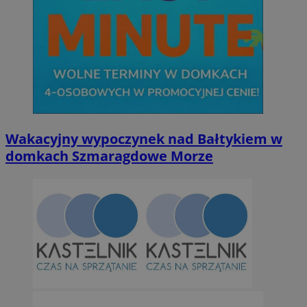
Wakacyjny wypoczynek nad Bałtykiem w
domkach Szmaragdowe Morze