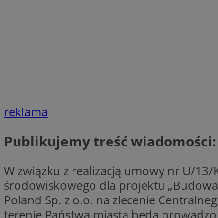
SessID
QeSessID
MvSessID
VISITOR_PRIVACY_
reklama
suid
Publikujemy treść wiadomości:
INGRESSCOOKIE
W związku z realizacją umowy nr U/1
środowiskowego dla projektu „Budowa li
euds
Poland Sp. z o.o. na zlecenie Centraln
terenie Państwa miasta będą prowadzon
__cf_bm