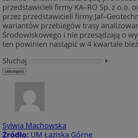
przedstawicieli firmy KA–RO Sp. z o.o
przez przedstawicieli firmy Jaf–Geotec
CookieScriptConse
wariantów przebiegów trasy analizowa
Środowiskowego i nie przesądzają o w
ten powinien nastąpić w 4 kwartale bie
li_gc
Słuchaj
⏵︎
Udostępnij
Nazwa
Nazwa
Nazwa
ustat_5q1fpXenruu
_ga_VBEXFQ7ESL
ADK_EX_11
tuuid_lu
ustat_wifky5Xx15n
_ga
ustat_lcx1lqx4r6x3
Sylwia Machowska
ustat_hp8X2ki0r9b
tuuid_lu
Źródło:
UM Łaziska Górne
__mguid_