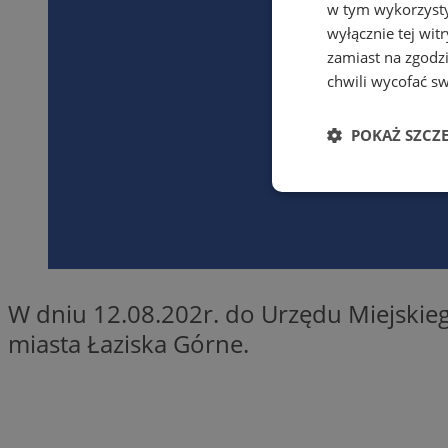
w tym wykorzysty
wyłącznie tej wi
zamiast na zgodz
chwili wycofać s
POKAŻ SZCZ
Niezbędne
W dniu 12.08.202r. do Urzędu Miejskieg
miasta Łaziska Górne.
Ni
Niezbędne pliki cook
zarządzanie kontem. 
Nazwa