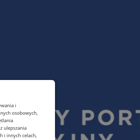
ywania i
danych osobowych,
etlania
az ulepszania
 i innych celach,