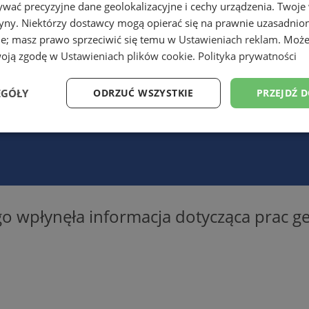
wać precyzyjne dane geolokalizacyjne i cechy urządzenia. Twoje
tryny. Niektórzy dostawcy mogą opierać się na prawnie uzasadnio
ie; masz prawo sprzeciwić się temu w
Ustawieniach reklam
. Może
woją zgodę w
Ustawieniach plików cookie
.
Polityka prywatności
EGÓŁY
ODRZUĆ WSZYSTKIE
PRZEJDŹ 
Wydajność
Targetowanie
Funkcjonalność
Ni
o wpłynęła informacja dotycząca prac ge
ezbędne
Wydajność
Targetowanie
Funkcjonalność
Niesklasyfikow
ie umożliwiają korzystanie z podstawowych funkcji strony internetowej, takich jak log
Bez niezbędnych plików cookie nie można prawidłowo korzystać ze strony internetowe
Okres
Provider
/
Domena
Opis
przechowywania