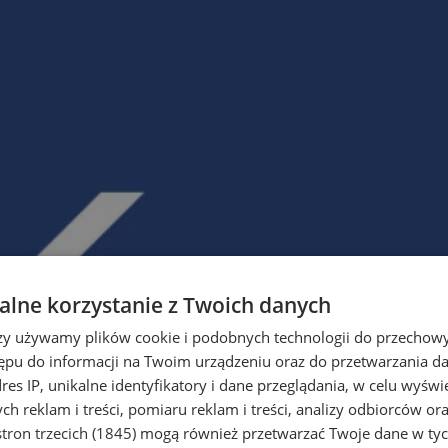
lne korzystanie z Twoich danych
rzy używamy plików cookie i podobnych technologii do przechow
ępu do informacji na Twoim urządzeniu oraz do przetwarzania 
dres IP, unikalne identyfikatory i dane przeglądania, w celu wyświ
h reklam i treści, pomiaru reklam i treści, analizy odbiorców or
tron trzecich (1845)
mogą również przetwarzać Twoje dane w tych