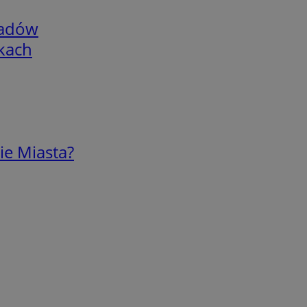
adów
skach
ie Miasta?