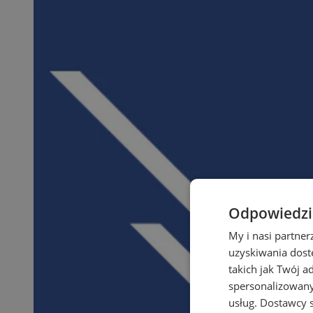
Odpowiedzia
My i nasi partne
uzyskiwania dost
takich jak Twój a
spersonalizowanyc
usług.
Dostawcy s