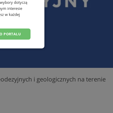
 wybory dotyczą
nym interesie
sz w każdej
DO PORTALU
esklasyfikowane
odezyjnych i geologicznych na terenie
ane
owanie użytkownika i
j.