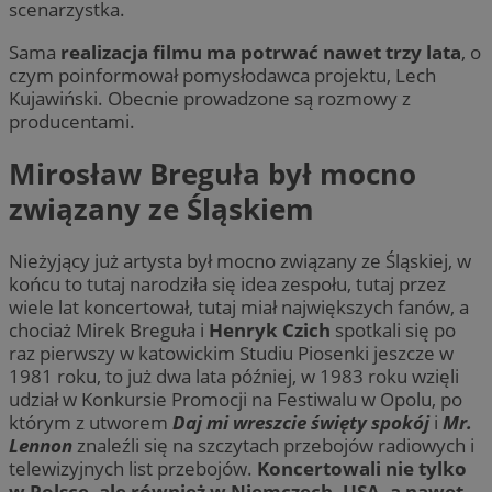
scenarzystka.
Sama
realizacja filmu ma potrwać nawet trzy lata
, o
czym poinformował pomysłodawca projektu, Lech
Kujawiński. Obecnie prowadzone są rozmowy z
producentami.
Mirosław Breguła był mocno
związany ze Śląskiem
Nieżyjący już artysta był mocno związany ze Śląskiej, w
końcu to tutaj narodziła się idea zespołu, tutaj przez
wiele lat koncertował, tutaj miał największych fanów, a
chociaż Mirek Breguła i
Henryk Czich
spotkali się po
raz pierwszy w katowickim Studiu Piosenki jeszcze w
1981 roku, to już dwa lata później, w 1983 roku wzięli
udział w Konkursie Promocji na Festiwalu w Opolu, po
którym z utworem
Daj mi wreszcie święty spokój
i
Mr.
Lennon
znaleźli się na szczytach przebojów radiowych i
telewizyjnych list przebojów.
Koncertowali nie tylko
w Polsce, ale również w Niemczech, USA, a nawet