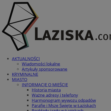
AKTUALNOŚCI
Wiadomości lokalne
Artykuły sponsorowane
KRYMINALNE
MIASTO
INFORMACJE O MIEŚCIE
Historia miasta
Ważne adresy i telefony
Harmonogram wywozu odpadów
Parafie i Msze Święte w Łaziskach
Rozkłady jazdy w Łaziskach