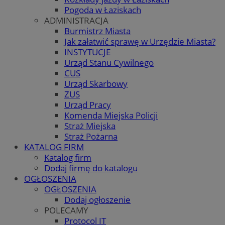
Pogoda w Łaziskach
ADMINISTRACJA
Burmistrz Miasta
Jak załatwić sprawę w Urzędzie Miasta?
INSTYTUCJE
Urząd Stanu Cywilnego
CUS
Urząd Skarbowy
ZUS
Urząd Pracy
Komenda Miejska Policji
Straż Miejska
Straż Pożarna
KATALOG FIRM
Katalog firm
Dodaj firmę do katalogu
OGŁOSZENIA
OGŁOSZENIA
Dodaj ogłoszenie
POLECAMY
Protocol IT