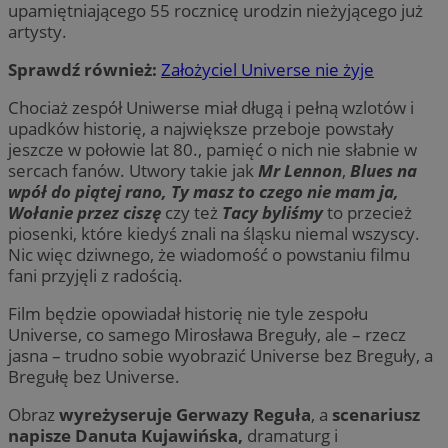
upamiętniającego 55 rocznicę urodzin nieżyjącego już
artysty.
Sprawdź również:
Założyciel Universe nie żyje
Chociaż zespół Uniwerse miał długą i pełną wzlotów i
upadków historię, a największe przeboje powstały
jeszcze w połowie lat 80., pamięć o nich nie słabnie w
sercach fanów. Utwory takie jak
Mr Lennon
,
Blues na
wpół do piątej rano, Ty masz to czego nie mam ja,
Wołanie przez ciszę
czy też
Tacy byliśmy
to przecież
piosenki, które kiedyś znali na śląsku niemal wszyscy.
Nic więc dziwnego, że wiadomość o powstaniu filmu
fani przyjęli z radością.
Film będzie opowiadał historię nie tyle zespołu
Universe, co samego Mirosława Breguły, ale – rzecz
jasna – trudno sobie wyobrazić Universe bez Breguły, a
Bregułę bez Universe.
Obraz
wyreżyseruje Gerwazy Reguła
, a
scenariusz
napisze Danuta Kujawińska,
dramaturg i