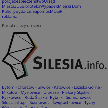
policja
bezpieczeństwo
Urząd
Miasta
ZUS
Biblioteka
Wypadek
Miejski Dom
Kultury
wydarzenia
pomoc
MOSiR
reklama
Portal należy do sieci
Bytom
-
Chorzów
-
Gliwice
-
Katowice
-
Łaziska Górne
-
Mikołów
-
Mysłowice
-
Orzesze
-
Piekary Śląskie
-
Pyskowice
-
Ruda Śląska
-
Rybnik
-
Siemianowice
-
Silesia.info.pl
-
Sosnowiec
-
Świętochłowice
-
Tychy
-
Wodzisław
-
Zabrze
-
Żory