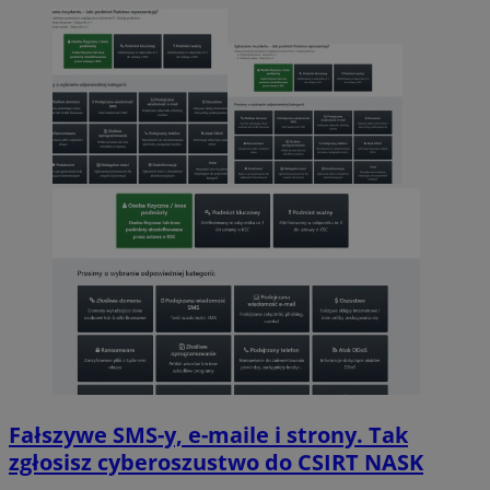
Fałszywe SMS-y, e-maile i strony. Tak
zgłosisz cyberoszustwo do CSIRT NASK