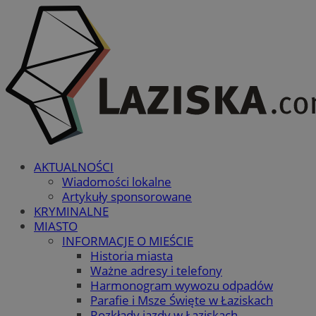
AKTUALNOŚCI
Wiadomości lokalne
Artykuły sponsorowane
KRYMINALNE
MIASTO
INFORMACJE O MIEŚCIE
Historia miasta
Ważne adresy i telefony
Harmonogram wywozu odpadów
Parafie i Msze Święte w Łaziskach
Rozkłady jazdy w Łaziskach