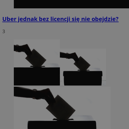
Uber jednak bez licencji się nie obejdzie?
3