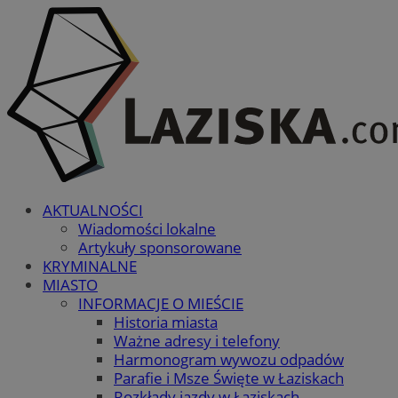
AKTUALNOŚCI
Wiadomości lokalne
Artykuły sponsorowane
KRYMINALNE
MIASTO
INFORMACJE O MIEŚCIE
Historia miasta
Ważne adresy i telefony
Harmonogram wywozu odpadów
Parafie i Msze Święte w Łaziskach
Rozkłady jazdy w Łaziskach