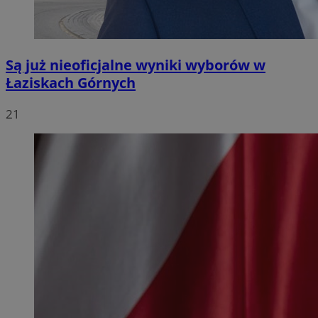
Są już nieoficjalne wyniki wyborów w
Łaziskach Górnych
21