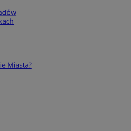
adów
skach
ie Miasta?