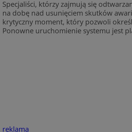
Specjaliści, którzy zajmują się odtwa
SessID
na dobę nad usunięciem skutków awarii
QeSessID
krytyczny moment, który pozwoli okreś
MvSessID
Ponowne uruchomienie systemu jest p
VISITOR_PRIVACY_
suid
INGRESSCOOKIE
euds
reklama
__cf_bm