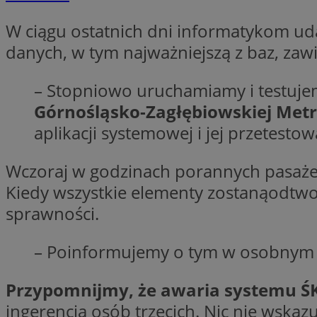
W ciągu ostatnich dni informatykom ud
danych, w tym najważniejszą z baz, za
CookieScriptConse
– Stopniowo uruchamiamy i testuje
Górnośląsko-Zagłębiowskiej Metro
li_gc
aplikacji systemowej i jej przetesto
Wczoraj w godzinach porannych pasaże
Nazwa
Kiedy wszystkie elementy zostanąodtwo
Nazwa
Nazwa
ustat_5q1fpXenruu
sprawności.
_ga_VBEXFQ7ESL
ADK_EX_11
tuuid_lu
– Poinformujemy o tym w osobnym
ustat_wifky5Xx15n
_ga
ustat_lcx1lqx4r6x3
Przypomnijmy, że awaria systemu ŚK
ustat_hp8X2ki0r9b
tuuid_lu
ingerencja osób trzecich. Nic nie wska
__mguid_