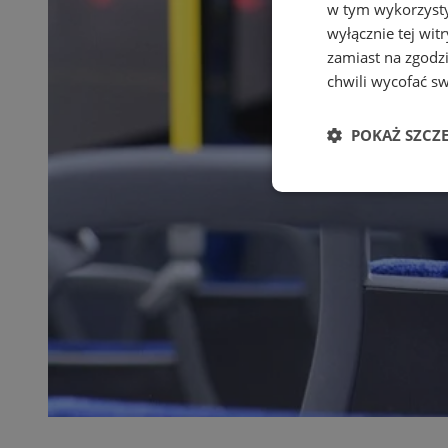
w tym wykorzysty
wyłącznie tej wi
zamiast na zgodz
chwili wycofać s
POKAŻ SZCZ
Niezbędne
Ni
Niezbędne pliki cook
zarządzanie kontem. 
Nazwa