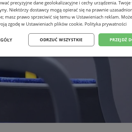
wać precyzyjne dane geolokalizacyjne i cechy urządzenia. Twoje
tryny. Niektórzy dostawcy mogą opierać się na prawnie uzasadnio
ie; masz prawo sprzeciwić się temu w
Ustawieniach reklam
. Może
woją zgodę w
Ustawieniach plików cookie
.
Polityka prywatności
EGÓŁY
ODRZUĆ WSZYSTKIE
PRZEJDŹ 
Wydajność
Targetowanie
Funkcjonalność
Ni
ezbędne
Wydajność
Targetowanie
Funkcjonalność
Niesklasyfikow
ie umożliwiają korzystanie z podstawowych funkcji strony internetowej, takich jak log
Bez niezbędnych plików cookie nie można prawidłowo korzystać ze strony internetowe
Okres
Provider
/
Domena
Opis
przechowywania