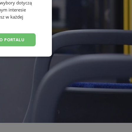
 wybory dotyczą
nym interesie
sz w każdej
DO PORTALU
esklasyfikowane
ane
owanie użytkownika i
j.