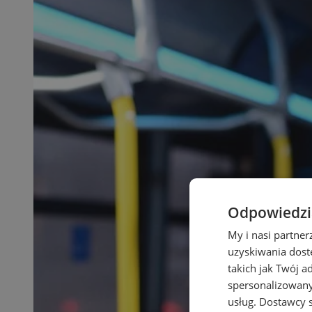
Odpowiedzia
My i nasi partne
uzyskiwania dost
takich jak Twój a
spersonalizowanyc
usług.
Dostawcy s