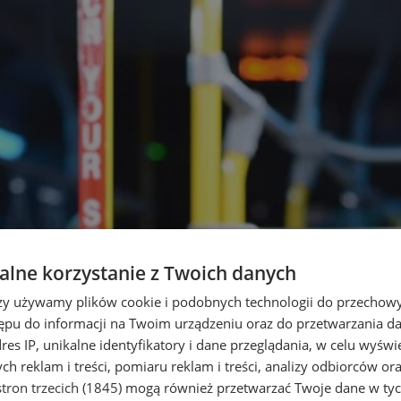
lne korzystanie z Twoich danych
rzy używamy plików cookie i podobnych technologii do przechow
ępu do informacji na Twoim urządzeniu oraz do przetwarzania 
dres IP, unikalne identyfikatory i dane przeglądania, w celu wyświ
h reklam i treści, pomiaru reklam i treści, analizy odbiorców or
tron trzecich (1845)
mogą również przetwarzać Twoje dane w tych