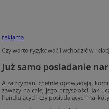
SessID
QeSessID
MvSessID
VISITOR_PRIVACY_
reklama
Czy warto ryzykować i wchodzić w relac
suid
Już samo posiadanie nar
INGRESSCOOKIE
A zatrzymani chętnie opowiadają, komu 
zaważy na całej jego przyszłości. Jak 
euds
handlujących czy posiadających narkoty
__cf_bm