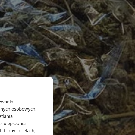
ywania i
danych osobowych,
etlania
az ulepszania
 i innych celach,