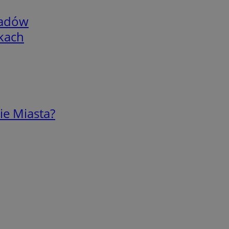
adów
skach
ie Miasta?