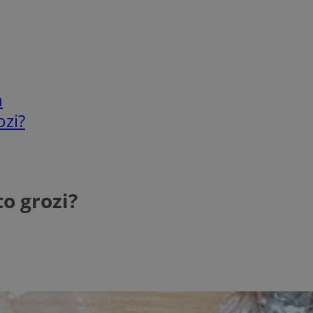
h
ozi?
o grozi?