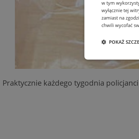
w tym wykorzysty
wyłącznie tej wi
zamiast na zgodz
chwili wycofać s
POKAŻ SZCZ
Niezbędne
Praktycznie każdego tygodnia policjan
Ni
Niezbędne pliki cook
zarządzanie kontem. 
Nazwa