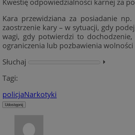
Kwestię odpowiedzialności karnej za po
Kara przewidziana za posiadanie np.
CookieScriptConse
zaostrzenie kary – w sytuacji, gdy podej
wagi, gdy potwierdzi to dochodzenie, 
ograniczenia lub pozbawienia wolności
li_gc
Słuchaj
⏵︎
Tagi:
Nazwa
Nazwa
Nazwa
ustat_5q1fpXenruu
policja
Narkotyki
_ga_VBEXFQ7ESL
ADK_EX_11
tuuid_lu
ustat_wifky5Xx15n
_ga
Udostępnij
ustat_lcx1lqx4r6x3
ustat_hp8X2ki0r9b
tuuid_lu
__mguid_