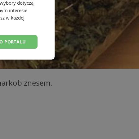
 wybory dotyczą
nym interesie
sz w każdej
DO PORTALU
esklasyfikowane
 narkobiznesem.
ane
owanie użytkownika i
j.