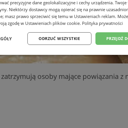
wać precyzyjne dane geolokalizacyjne i cechy urządzenia. Twoje
tryny. Niektórzy dostawcy mogą opierać się na prawnie uzasadnio
ie; masz prawo sprzeciwić się temu w
Ustawieniach reklam
. Może
woją zgodę w
Ustawieniach plików cookie
.
Polityka prywatności
EGÓŁY
ODRZUĆ WSZYSTKIE
PRZEJDŹ 
Wydajność
Targetowanie
Funkcjonalność
Ni
ci zatrzymują osoby mające powiązania z
ezbędne
Wydajność
Targetowanie
Funkcjonalność
Niesklasyfikow
ie umożliwiają korzystanie z podstawowych funkcji strony internetowej, takich jak log
Bez niezbędnych plików cookie nie można prawidłowo korzystać ze strony internetowe
Okres
Provider
/
Domena
Opis
przechowywania