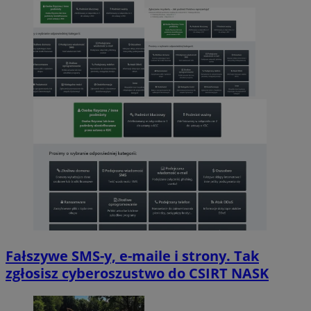
Fałszywe SMS-y, e-maile i strony. Tak
zgłosisz cyberoszustwo do CSIRT NASK