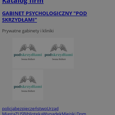
Katalog firm
GABINET PSYCHOLOGICZNY "POD
SKRZYDŁAMI"
Prywatne gabinety i kliniki
policja
bezpieczeństwo
Urząd
Miasta
ZUS
Biblioteka
Wypadek
Miejski Dom