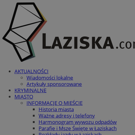
AKTUALNOŚCI
Wiadomości lokalne
Artykuły sponsorowane
KRYMINALNE
MIASTO
INFORMACJE O MIEŚCIE
Historia miasta
Ważne adresy i telefony
Harmonogram wywozu odpadów
Parafie i Msze Święte w Łaziskach
Rozkłady jazdy w Łaziskach