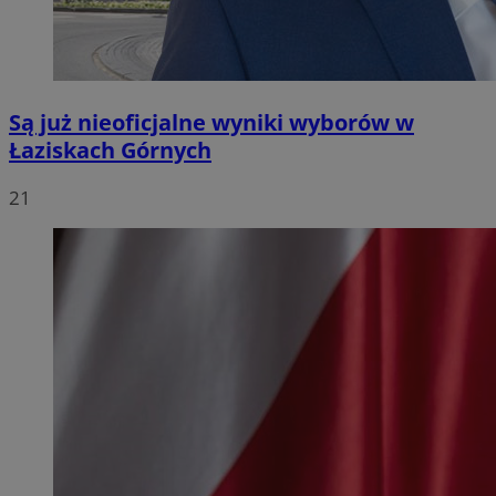
Są już nieoficjalne wyniki wyborów w
Łaziskach Górnych
21