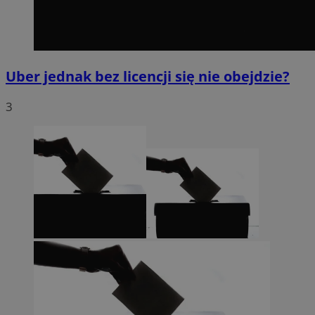
Uber jednak bez licencji się nie obejdzie?
3