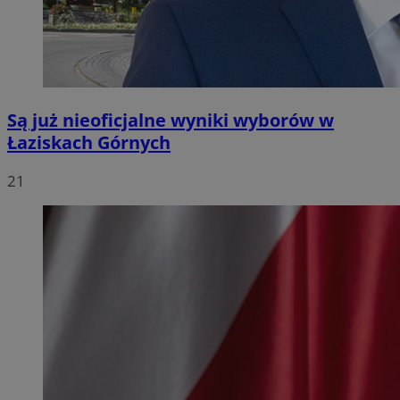
Są już nieoficjalne wyniki wyborów w
Łaziskach Górnych
21