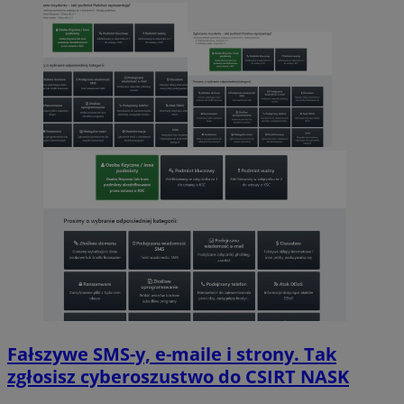
Fałszywe SMS-y, e-maile i strony. Tak
zgłosisz cyberoszustwo do CSIRT NASK