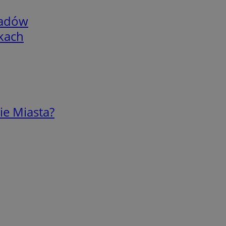
adów
skach
ie Miasta?