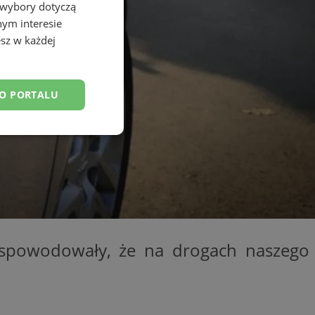
 wybory dotyczą
nym interesie
sz w każdej
DO PORTALU
esklasyfikowane
ane
i spowodowały, że na drogach naszego
owanie użytkownika i
j.