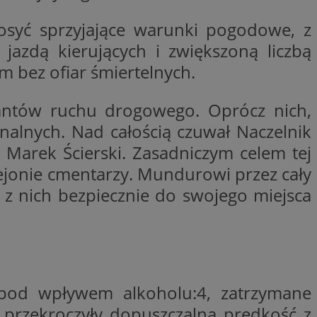
trony internetowej,
e ważnych raportów
Dosyć sprzyjające warunki pogodowe, z
ryny internetowej.
jazdą kierujących i zwiększoną liczbą
rzez usługę Cookie-
preferencji
m bez ofiar śmiertelnych.
 na pliki cookie.
ookie Cookie-
jantów ruchu drogowego. Oprócz nich,
y gościa na
nych celów
inalnych. Nad całością czuwał Naczelnik
 Marek Ścierski. Zasadniczym celem tej
rejonie cmentarzy. Mundurowi przez cały
ł z nich bezpiecznie do swojego miejsca
lytics do
dzającego, który
dwiedzającego w
 Analytics - co
i temu Bidswitch
wanej usługi
i zapewnić, że
rozróżniania
e tych samych
ie losowo
nta. Jest on
h pod wpływem alkoholu:4, zatrzymane
ynie i służy do
dzającego, który
, sesji i kampanii
dwiedzającego w
st używany do
 przekroczyły dopuszczalną prędkość z
i temu Bidswitch
yfikacji urządzeń