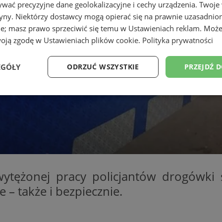
wać precyzyjne dane geolokalizacyjne i cechy urządzenia. Twoje
tryny. Niektórzy dostawcy mogą opierać się na prawnie uzasadnio
ie; masz prawo sprzeciwić się temu w
Ustawieniach reklam
. Może
woją zgodę w
Ustawieniach plików cookie
.
Polityka prywatności
EGÓŁY
ODRZUĆ WSZYSTKIE
PRZEJDŹ 
Wydajność
Targetowanie
Funkcjonalność
Ni
ezbędne
Wydajność
Targetowanie
Funkcjonalność
Niesklasyfikow
wytężonej pracy policjantów drogówk
ie umożliwiają korzystanie z podstawowych funkcji strony internetowej, takich jak log
e – także i bezpiecznie.
Bez niezbędnych plików cookie nie można prawidłowo korzystać ze strony internetowe
Okres
Provider
/
Domena
Opis
przechowywania