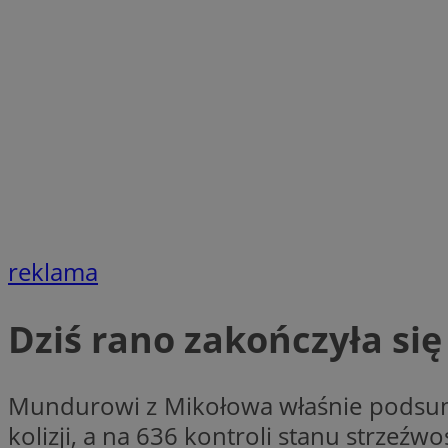
SessID
QeSessID
MvSessID
VISITOR_PRIVACY_
suid
reklama
INGRESSCOOKIE
Dziś rano zakończyła się
euds
Mundurowi z Mikołowa właśnie podsumo
kolizji, a na 636 kontroli stanu strzeźw
__cf_bm