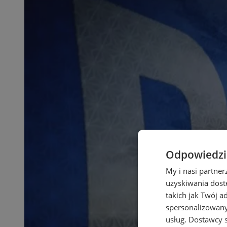
Odpowiedzia
My i nasi partne
uzyskiwania dost
takich jak Twój a
spersonalizowanyc
usług.
Dostawcy s