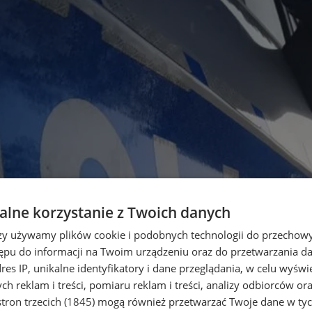
lne korzystanie z Twoich danych
rzy używamy plików cookie i podobnych technologii do przechow
ępu do informacji na Twoim urządzeniu oraz do przetwarzania 
dres IP, unikalne identyfikatory i dane przeglądania, w celu wyświ
h reklam i treści, pomiaru reklam i treści, analizy odbiorców or
tron trzecich (1845)
mogą również przetwarzać Twoje dane w tych