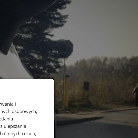
ywania i
danych osobowych,
etlania
az ulepszania
 i innych celach,