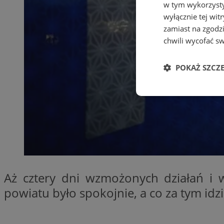
w tym wykorzysty
wyłącznie tej wi
zamiast na zgodz
chwili wycofać s
POKAŻ SZCZ
Niezbędne
Ni
Aż cztery dni wzmożonych działań i 
Niezbędne pliki cook
powiatu było spokojnie, a co za tym idzi
zarządzanie kontem. 
Nazwa