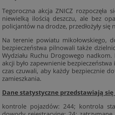
Tegoroczna akcja ZNICZ rozpoczęła si
niewielką ilością deszczu, ale bez o
CookieScriptConse
policjantów na drodze, przedłożyły się 
Na terenie powiatu mikołowskiego, d
li_gc
bezpieczeństwa pilnowali także dzielni
Wydziału Ruchu Drogowego nadkom. Lucj
akcji było zapewnienie bezpieczeństwa 
Nazwa
czas czuwali, aby każdy bezpiecznie do
Nazwa
Nazwa
ustat_5q1fpXenruu
zamieszkania.
_ga_VBEXFQ7ESL
ADK_EX_11
tuuid_lu
ustat_wifky5Xx15n
_ga
Dane statystyczne przedstawiają się
ustat_lcx1lqx4r6x3
ustat_hp8X2ki0r9b
kontrole pojazdów: 244; kontrola st
tuuid_lu
__mguid_
dowody rejestracyjne: 24; zatrzymane