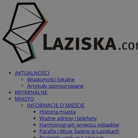
AKTUALNOŚCI
Wiadomości lokalne
Artykuły sponsorowane
KRYMINALNE
MIASTO
INFORMACJE O MIEŚCIE
Historia miasta
Ważne adresy i telefony
Harmonogram wywozu odpadów
Parafie i Msze Święte w Łaziskach
Rozkłady jazdy w Łaziskach