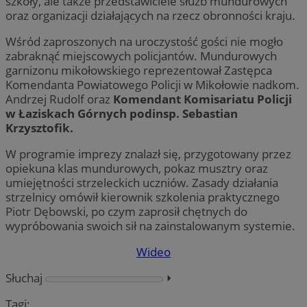
szkoły, ale także przedstawiciele służb mundurowych
oraz organizacji działających na rzecz obronności kraju.
Wśród zaproszonych na uroczystość gości nie mogło
zabraknąć miejscowych policjantów. Mundurowych
garnizonu mikołowskiego reprezentował Zastępca
Komendanta Powiatowego Policji w Mikołowie nadkom.
Andrzej Rudolf oraz
Komendant Komisariatu Policji
w Łaziskach Górnych podinsp. Sebastian
Krzysztofik.
W programie imprezy znalazł się, przygotowany przez
opiekuna klas mundurowych, pokaz musztry oraz
umiejętności strzeleckich uczniów. Zasady działania
strzelnicy omówił kierownik szkolenia praktycznego
Piotr Dębowski, po czym zaprosił chętnych do
wypróbowania swoich sił na zainstalowanym systemie.
Wideo
Słuchaj
⏵︎
Tagi: