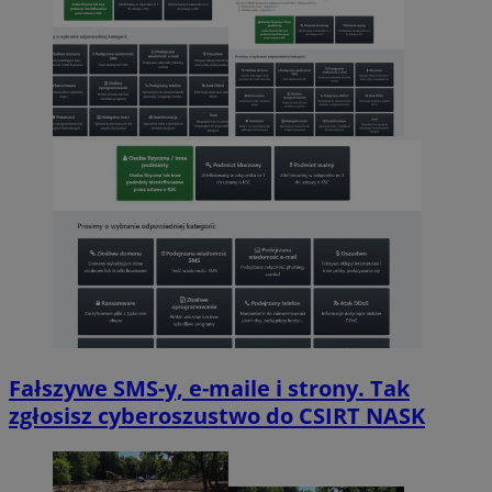
Fałszywe SMS-y, e-maile i strony. Tak
zgłosisz cyberoszustwo do CSIRT NASK