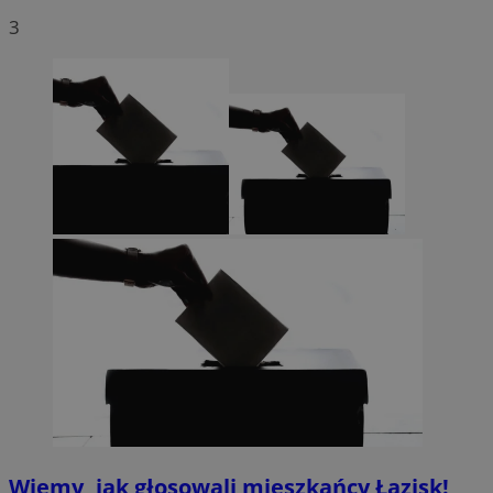
3
Wiemy, jak głosowali mieszkańcy Łazisk!