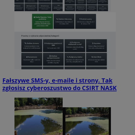
Fałszywe SMS-y, e-maile i strony. Tak
zgłosisz cyberoszustwo do CSIRT NASK