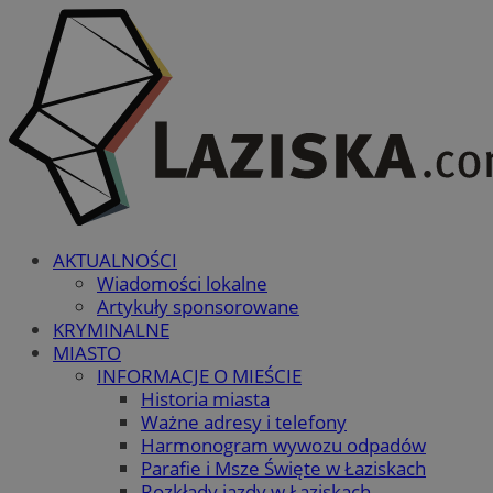
AKTUALNOŚCI
Wiadomości lokalne
Artykuły sponsorowane
KRYMINALNE
MIASTO
INFORMACJE O MIEŚCIE
Historia miasta
Ważne adresy i telefony
Harmonogram wywozu odpadów
Parafie i Msze Święte w Łaziskach
Rozkłady jazdy w Łaziskach