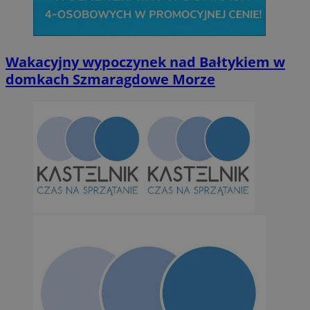
Wakacyjny wypoczynek nad Bałtykiem w
domkach Szmaragdowe Morze