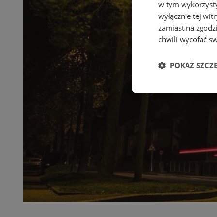
w tym wykorzysty
wyłącznie tej wi
zamiast na zgodz
chwili wycofać s
POKAŻ SZCZ
Niezbędne
Ni
Niezbędne pliki cook
zarządzanie kontem. 
Nazwa