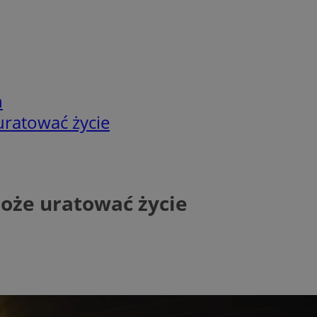
h
uratować życie
może uratować życie