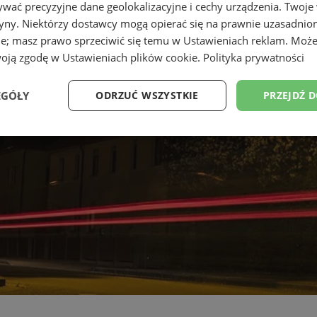
wać precyzyjne dane geolokalizacyjne i cechy urządzenia. Twoje
tryny. Niektórzy dostawcy mogą opierać się na prawnie uzasadnio
ie; masz prawo sprzeciwić się temu w
Ustawieniach reklam
. Może
woją zgodę w
Ustawieniach plików cookie
.
Polityka prywatności
EGÓŁY
ODRZUĆ WSZYSTKIE
PRZEJDŹ 
Wydajność
Targetowanie
Funkcjonalność
Ni
ezbędne
Wydajność
Targetowanie
Funkcjonalność
Niesklasyfikow
ie umożliwiają korzystanie z podstawowych funkcji strony internetowej, takich jak log
Bez niezbędnych plików cookie nie można prawidłowo korzystać ze strony internetowe
Okres
Provider
/
Domena
Opis
przechowywania