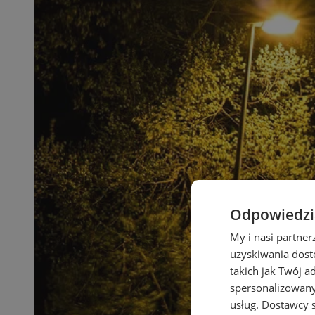
Odpowiedzia
My i nasi partne
uzyskiwania dost
takich jak Twój a
spersonalizowanyc
usług.
Dostawcy s