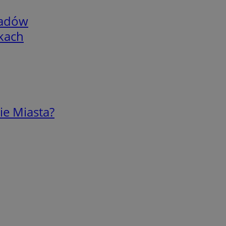
adów
skach
ie Miasta?