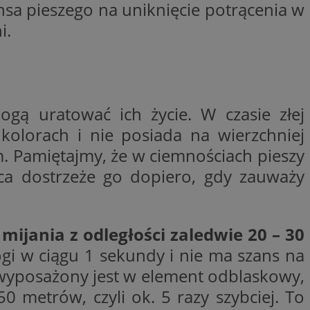
zansa pieszego na uniknięcie potrącenia w
trony internetowej,
e ważnych raportów
i.
ryny internetowej.
rzez usługę Cookie-
preferencji
 na pliki cookie.
ookie Cookie-
y gościa na
ogą uratować ich życie. W czasie złej
nych celów
kolorach i nie posiada na wierzchniej
 Pamiętajmy, że w ciemnościach pieszy
wca dostrzeże go dopiero, gdy zauważy
lytics do
dzającego, który
ijania z odległości zaledwie 20 – 30
dwiedzającego w
 Analytics - co
i temu Bidswitch
ogi w ciągu 1 sekundy i nie ma szans na
wanej usługi
i zapewnić, że
rozróżniania
e tych samych
ie losowo
y wyposażony jest w element odblaskowy,
nta. Jest on
ynie i służy do
dzającego, który
0 metrów, czyli ok. 5 razy szybciej. To
, sesji i kampanii
dwiedzającego w
st używany do
i temu Bidswitch
yfikacji urządzeń