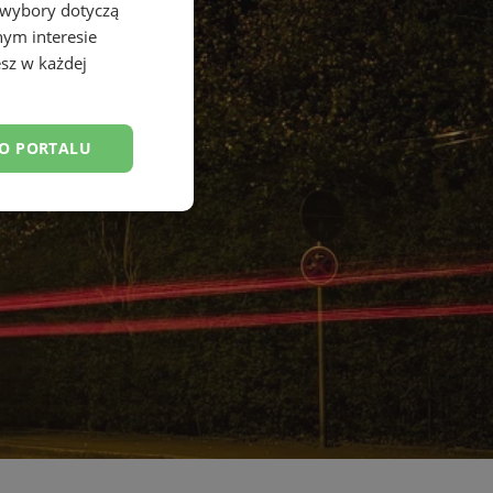
 wybory dotyczą
nym interesie
sz w każdej
DO PORTALU
esklasyfikowane
ane
owanie użytkownika i
j.