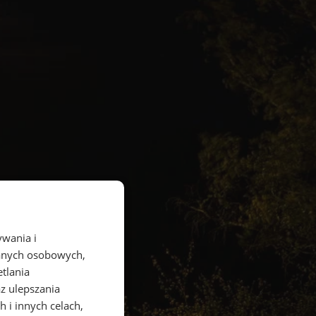
ywania i
danych osobowych,
etlania
az ulepszania
 i innych celach,