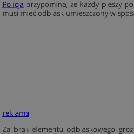
Policja
przypomina, że każdy pieszy p
SessID
musi mieć odblask umieszczony w sposó
QeSessID
MvSessID
VISITOR_PRIVACY_
suid
INGRESSCOOKIE
reklama
euds
Za brak elementu odblaskowego gro
__cf_bm