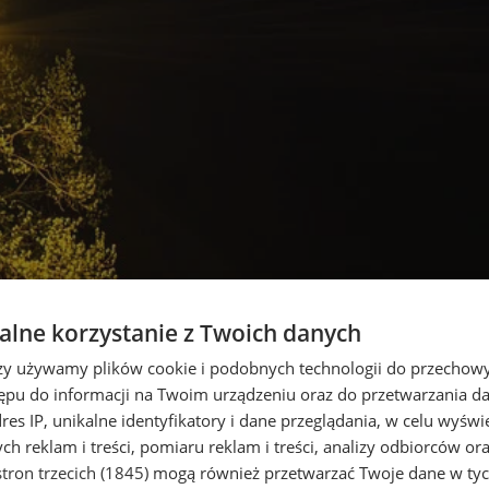
lne korzystanie z Twoich danych
rzy używamy plików cookie i podobnych technologii do przechow
ępu do informacji na Twoim urządzeniu oraz do przetwarzania 
dres IP, unikalne identyfikatory i dane przeglądania, w celu wyświ
h reklam i treści, pomiaru reklam i treści, analizy odbiorców or
tron trzecich (1845)
mogą również przetwarzać Twoje dane w tych