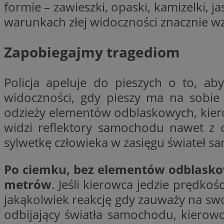
formie – zawieszki, opaski, kamizelki, j
warunkach złej widoczności znacznie wzro
CookieScriptConse
Zapobiegajmy tragediom
li_gc
Policja apeluje do pieszych o to, ab
widoczności, gdy pieszy ma na sobie 
odzieży elementów odblaskowych, kier
widzi reflektory samochodu nawet z o
Nazwa
Nazwa
sylwetkę człowieka w zasięgu świateł 
Nazwa
ustat_5q1fpXenruu
_ga_VBEXFQ7ESL
ADK_EX_11
tuuid_lu
Po ciemku, bez elementów odblaskowy
ustat_wifky5Xx15n
_ga
metrów
. Jeśli kierowca jedzie prędk
ustat_lcx1lqx4r6x3
jakąkolwiek reakcję gdy zauważy na swo
ustat_hp8X2ki0r9b
tuuid_lu
odbijający światła samochodu, kierowca
__mguid_