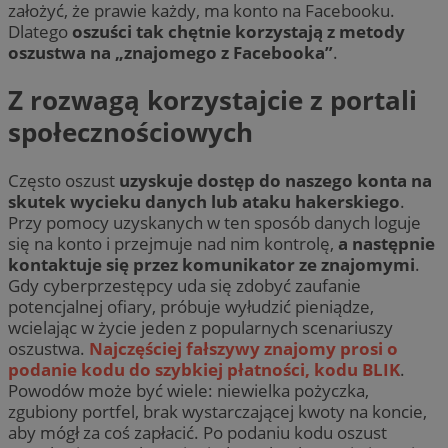
założyć, że prawie każdy, ma konto na Facebooku.
Dlatego
oszuści tak chętnie korzystają z metody
oszustwa na „znajomego z Facebooka”
.
Z rozwagą korzystajcie z portali
społecznościowych
Często oszust
uzyskuje dostęp do naszego konta na
skutek wycieku danych lub ataku hakerskiego
.
Przy pomocy uzyskanych w ten sposób danych loguje
się na konto i przejmuje nad nim kontrolę,
a następnie
kontaktuje się przez komunikator ze znajomymi
.
Gdy cyberprzestępcy uda się zdobyć zaufanie
potencjalnej ofiary, próbuje wyłudzić pieniądze,
wcielając w życie jeden z popularnych scenariuszy
oszustwa.
Najczęściej fałszywy znajomy
prosi o
podanie kodu do szybkiej płatności, kodu BLIK
.
Powodów może być wiele: niewielka pożyczka,
zgubiony portfel, brak wystarczającej kwoty na koncie,
aby mógł za coś zapłacić. Po podaniu kodu oszust