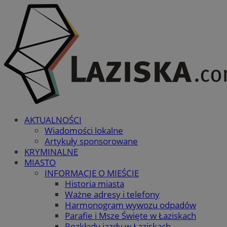
AKTUALNOŚCI
Wiadomości lokalne
Artykuły sponsorowane
KRYMINALNE
MIASTO
INFORMACJE O MIEŚCIE
Historia miasta
Ważne adresy i telefony
Harmonogram wywozu odpadów
Parafie i Msze Święte w Łaziskach
Rozkłady jazdy w Łaziskach