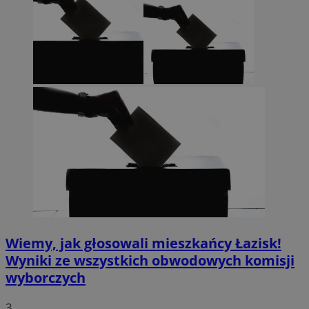
Wiemy, jak głosowali mieszkańcy Łazisk!
Wyniki ze wszystkich obwodowych komisji
wyborczych
3