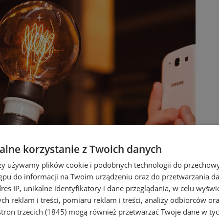
lne korzystanie z Twoich danych
rzy używamy plików cookie i podobnych technologii do przechow
ępu do informacji na Twoim urządzeniu oraz do przetwarzania 
dres IP, unikalne identyfikatory i dane przeglądania, w celu wyświ
h reklam i treści, pomiaru reklam i treści, analizy odbiorców or
tron trzecich (1845)
mogą również przetwarzać Twoje dane w tych