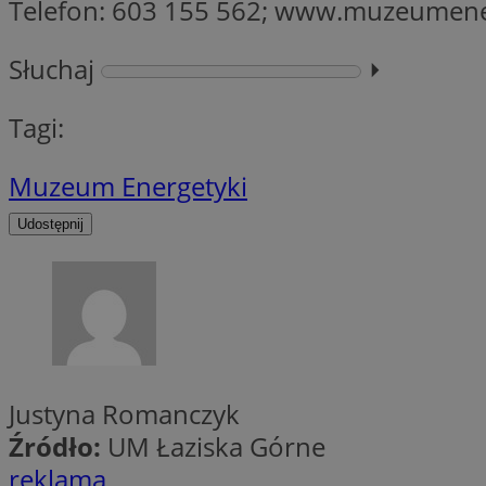
Telefon: 603 155 562; www.muzeumener
Słuchaj
⏵︎
CookieScriptConse
Tagi:
li_gc
Muzeum Energetyki
Udostępnij
Nazwa
Nazwa
Nazwa
ustat_5q1fpXenruu
_ga_VBEXFQ7ESL
ADK_EX_11
tuuid_lu
ustat_wifky5Xx15n
_ga
Justyna Romanczyk
ustat_lcx1lqx4r6x3
Źródło:
UM Łaziska Górne
ustat_hp8X2ki0r9b
tuuid_lu
reklama
__mguid_