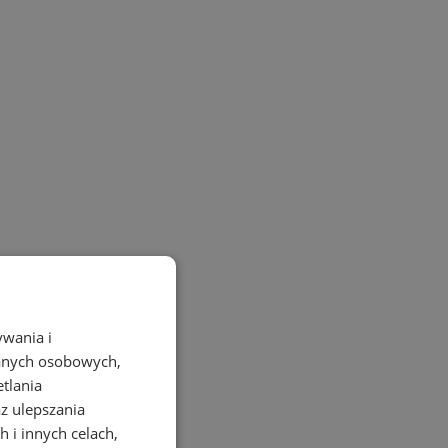
ywania i
danych osobowych,
etlania
az ulepszania
 i innych celach,