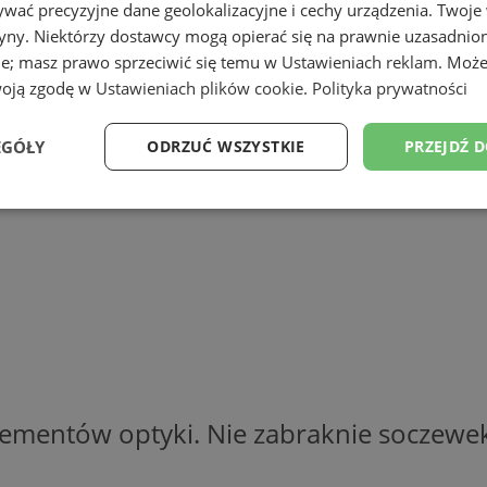
h zaprasza na pokazy „
Zerkanie czyli 
wać precyzyjne dane geolokalizacyjne i cechy urządzenia. Twoje
tryny. Niektórzy dostawcy mogą opierać się na prawnie uzasadnio
ie; masz prawo sprzeciwić się temu w
Ustawieniach reklam
. Może
woją zgodę w
Ustawieniach plików cookie
.
Polityka prywatności
EGÓŁY
ODRZUĆ WSZYSTKIE
PRZEJDŹ 
Wydajność
Targetowanie
Funkcjonalność
Ni
ezbędne
Wydajność
Targetowanie
Funkcjonalność
Niesklasyfikow
ie umożliwiają korzystanie z podstawowych funkcji strony internetowej, takich jak log
lementów optyki. Nie zabraknie soczewek,
Bez niezbędnych plików cookie nie można prawidłowo korzystać ze strony internetowe
Okres
Provider
/
Domena
Opis
przechowywania