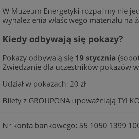
SessID
W Muzeum Energetyki rozpalimy nie jedn
QeSessID
wynalezienia właściwego materiału na ż
MvSessID
VISITOR_PRIVACY_
Kiedy odbywają się pokazy?
Pokazy odbywają się
19 stycznia
(sobot
Zwiedzanie dla uczestników pokazów w 
suid
Udział w pokazach: 20 zł
INGRESSCOOKIE
Bilety z GROUPONA upoważniają TYLKO
euds
Nr konta bankowego: 55 1050 1399 10
__cf_bm