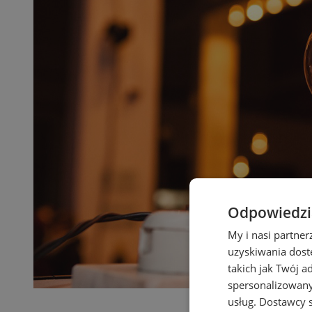
Odpowiedzia
My i nasi partne
uzyskiwania dost
takich jak Twój a
spersonalizowanyc
usług.
Dostawcy s