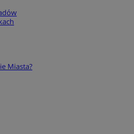
adów
skach
ie Miasta?