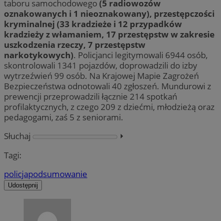
taboru samochodowego
(5 radiowozów
oznakowanych i 1 nieoznakowany), przestępczości
kryminalnej (33 kradzieże i 12 przypadków
kradzieży z włamaniem, 17 przestępstw w zakresie
uszkodzenia rzeczy, 7 przestępstw
narkotykowych)
. Policjanci legitymowali 6944 osób,
skontrolowali 1341 pojazdów, doprowadzili do izby
wytrzeźwień 99 osób. Na Krajowej Mapie Zagrożeń
Bezpieczeństwa odnotowali 40 zgłoszeń. Mundurowi z
prewencji przeprowadzili łącznie 214 spotkań
profilaktycznych, z czego 209 z dziećmi, młodzieżą oraz
pedagogami, zaś 5 z seniorami.
Słuchaj
⏵︎
Tagi:
policja
podsumowanie
Udostępnij