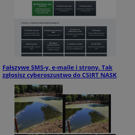
Fałszywe SMS-y, e-maile i strony. Tak
zgłosisz cyberoszustwo do CSIRT NASK