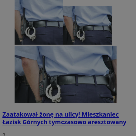
Zaatakował żonę na ulicy! Mieszkaniec
Łazisk Górnych tymczasowo aresztowany
3