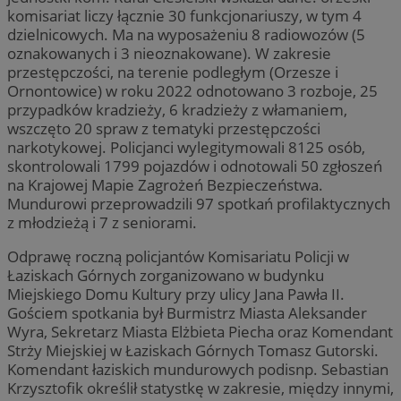
komisariat liczy łącznie 30 funkcjonariuszy, w tym 4
dzielnicowych. Ma na wyposażeniu 8 radiowozów (5
oznakowanych i 3 nieoznakowane). W zakresie
przestępczości, na terenie podległym (Orzesze i
Ornontowice) w roku 2022 odnotowano 3 rozboje, 25
przypadków kradzieży, 6 kradzieży z włamaniem,
wszczęto 20 spraw z tematyki przestępczości
narkotykowej. Policjanci wylegitymowali 8125 osób,
skontrolowali 1799 pojazdów i odnotowali 50 zgłoszeń
na Krajowej Mapie Zagrożeń Bezpieczeństwa.
Mundurowi przeprowadzili 97 spotkań profilaktycznych
z młodzieżą i 7 z seniorami.
Odprawę roczną policjantów Komisariatu Policji w
Łaziskach Górnych zorganizowano w budynku
Miejskiego Domu Kultury przy ulicy Jana Pawła II.
Gościem spotkania był Burmistrz Miasta Aleksander
Wyra, Sekretarz Miasta Elżbieta Piecha oraz Komendant
Strży Miejskiej w Łaziskach Górnych Tomasz Gutorski.
Komendant łaziskich mundurowych podisnp. Sebastian
Krzysztofik określił statystkę w zakresie, między innymi,