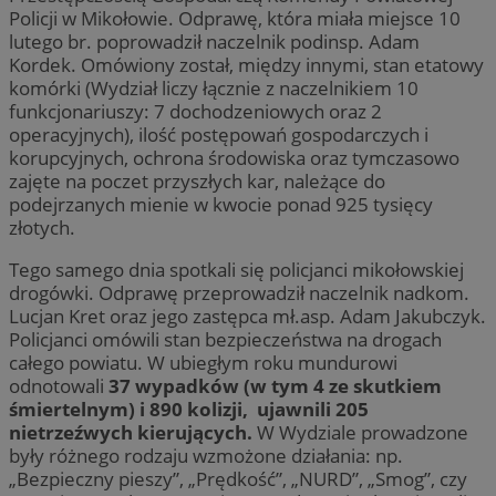
Policji w Mikołowie. Odprawę, która miała miejsce 10
lutego br. poprowadził naczelnik podinsp. Adam
Kordek. Omówiony został, między innymi, stan etatowy
komórki (Wydział liczy łącznie z naczelnikiem 10
funkcjonariuszy: 7 dochodzeniowych oraz 2
operacyjnych), ilość postępowań gospodarczych i
korupcyjnych, ochrona środowiska oraz tymczasowo
zajęte na poczet przyszłych kar, należące do
podejrzanych mienie w kwocie ponad 925 tysięcy
złotych.
Tego samego dnia spotkali się policjanci mikołowskiej
drogówki. Odprawę przeprowadził naczelnik nadkom.
Lucjan Kret oraz jego zastępca mł.asp. Adam Jakubczyk.
Policjanci omówili stan bezpieczeństwa na drogach
całego powiatu. W ubiegłym roku mundurowi
odnotowali
37 wypadków (w tym 4 ze skutkiem
śmiertelnym) i 890 kolizji, ujawnili 205
nietrzeźwych kierujących.
W Wydziale prowadzone
były różnego rodzaju wzmożone działania: np.
„Bezpieczny pieszy”, „Prędkość”, „NURD”, „Smog”, czy