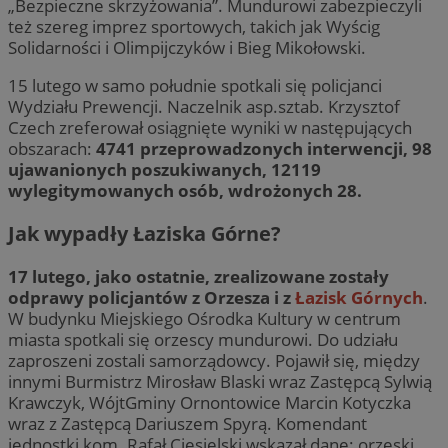
„Bezpieczne skrzyżowania”. Mundurowi zabezpieczyli
też szereg imprez sportowych, takich jak Wyścig
Solidarności i Olimpijczyków i Bieg Mikołowski.
15 lutego w samo południe spotkali się policjanci
Wydziału Prewencji. Naczelnik asp.sztab. Krzysztof
Czech zreferował osiągnięte wyniki w następujących
obszarach:
4741 przeprowadzonych interwencji, 98
ujawanionych poszukiwanych, 12119
wylegitymowanych osób, wdrożonych 28.
Jak wypadły Łaziska Górne?
17 lutego, jako ostatnie, zrealizowane zostały
odprawy policjantów z Orzesza i z
Łazisk Górnych
.
W budynku Miejskiego Ośrodka Kultury w centrum
miasta spotkali się orzescy mundurowi. Do udziału
zaproszeni zostali samorządowcy. Pojawił się, między
innymi Burmistrz Mirosław Blaski wraz Zastępcą Sylwią
Krawczyk, WójtGminy Ornontowice Marcin Kotyczka
wraz z Zastępcą Dariuszem Spyrą. Komendant
jednostki kom. Rafał Ciesielski wskazał dane: orzeski