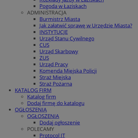
Pogoda w Łaziskach
ADMINISTRACJA
Burmistrz Miasta
Jak załatwić sprawę w Urzędzie Miasta?
INSTYTUCJE
Urząd Stanu Cywilnego
CUS
Urząd Skarbowy
ZUS
Urząd Pracy
Komenda Miejska Policji
Straż Miejska
Straż Pożarna
KATALOG FIRM
Katalog firm
Dodaj firmę do katalogu
OGŁOSZENIA
OGŁOSZENIA
Dodaj ogłoszenie
POLECAMY
Protocol IT