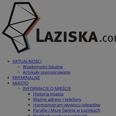
AKTUALNOŚCI
Wiadomości lokalne
Artykuły sponsorowane
KRYMINALNE
MIASTO
INFORMACJE O MIEŚCIE
Historia miasta
Ważne adresy i telefony
Harmonogram wywozu odpadów
Parafie i Msze Święte w Łaziskach
Rozkłady jazdy w Łaziskach