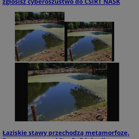
zgłosisz cyberoszustwo do CSIRT NASK
Łaziskie stawy przechodzą metamorfozę.