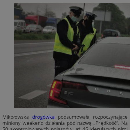
Mikołowska
drogówka
podsumowała rozpoczynające
miniony weekend działania pod nazwą „Prędkość”. Na
50 skontrolowanych pojazdów, aż 45 kierujących nimi