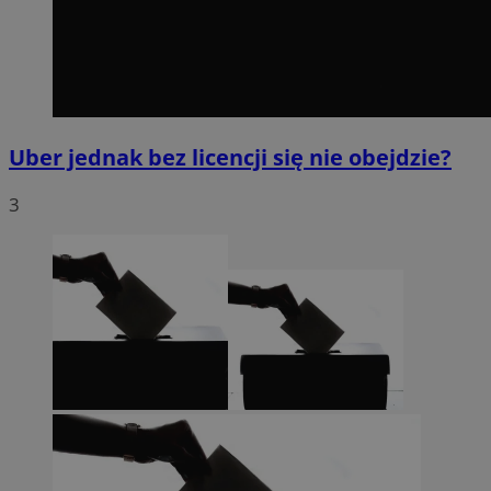
Uber jednak bez licencji się nie obejdzie?
3