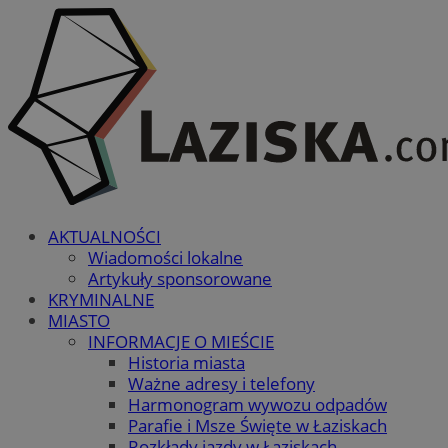
AKTUALNOŚCI
Wiadomości lokalne
Artykuły sponsorowane
KRYMINALNE
MIASTO
INFORMACJE O MIEŚCIE
Historia miasta
Ważne adresy i telefony
Harmonogram wywozu odpadów
Parafie i Msze Święte w Łaziskach
Rozkłady jazdy w Łaziskach