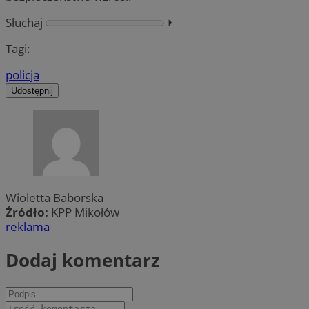
Słuchaj
⏵︎
Tagi:
policja
Udostępnij
Wioletta Baborska
Źródło:
KPP Mikołów
reklama
Dodaj komentarz