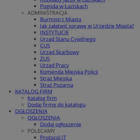
Pogoda w Łaziskach
ADMINISTRACJA
Burmistrz Miasta
Jak załatwić sprawę w Urzędzie Miasta?
INSTYTUCJE
Urząd Stanu Cywilnego
CUS
Urząd Skarbowy
ZUS
Urząd Pracy
Komenda Miejska Policji
Straż Miejska
Straż Pożarna
KATALOG FIRM
Katalog firm
Dodaj firmę do katalogu
OGŁOSZENIA
OGŁOSZENIA
Dodaj ogłoszenie
POLECAMY
Protocol IT