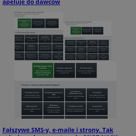
apeluje do dawców
Fałszywe SMS-y, e-maile i strony. Tak