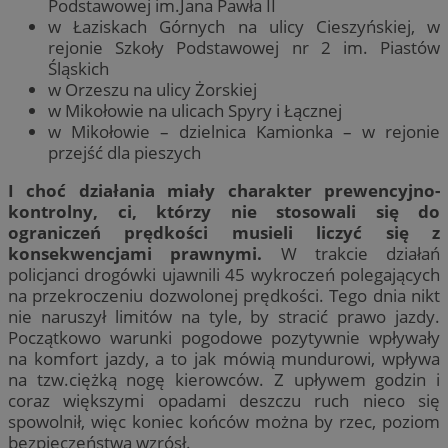
Podstawowej im.Jana Pawła II
w Łaziskach Górnych na ulicy Cieszyńskiej, w
rejonie Szkoły Podstawowej nr 2 im. Piastów
Śląskich
w Orzeszu na ulicy Żorskiej
w Mikołowie na ulicach Spyry i Łącznej
w Mikołowie – dzielnica Kamionka – w rejonie
przejść dla pieszych
I choć działania miały charakter prewencyjno-
kontrolny, ci, którzy nie stosowali się do
ograniczeń prędkości musieli liczyć się z
konsekwencjami prawnymi.
W trakcie działań
policjanci drogówki ujawnili 45 wykroczeń polegających
na przekroczeniu dozwolonej prędkości. Tego dnia nikt
nie naruszył limitów na tyle, by stracić prawo jazdy.
Początkowo warunki pogodowe pozytywnie wpływały
na komfort jazdy, a to jak mówią mundurowi, wpływa
na tzw.ciężką nogę kierowców. Z upływem godzin i
coraz większymi opadami deszczu ruch nieco się
spowolnił, więc koniec końców można by rzec, poziom
bezpieczeństwa wzrósł.