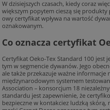
W dzisiejszych czasach, kiedy coraz wię
SessID
większym popytem cieszą się produkty po
QeSessID
owy certyfikat wpływa na wartość dywan
MvSessID
oznakowanym.
VISITOR_PRIVACY_
Co oznacza certyfikat O
Certyfikat Oeko-Tex Standard 100 jest 
suid
tym w segmencie dywanów. Jego obecnoś
ale także przekazuje ważne informacje 
INGRESSCOOKIE
międzynarodowym systemem testowania i
Association – konsorcjum 18 niezależny
euds
standardu jest zapewnienie, że certyfik
bezpieczne w kontakciez ludzką skórą, 
__cf_bm