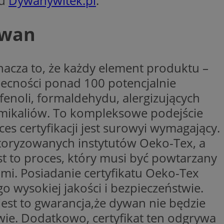
pu
Dywanywitek.pl
.
trony internetowej,
e ważnych raportów
ryny internetowej.
ywan
rzez usługę Cookie-
preferencji
 na pliki cookie.
ookie Cookie-
acza to, że każdy element produktu –
y gościa na
becności ponad 100 potencjalnie
nych celów
enoli, formaldehydu, alergizujących
mikaliów. To kompleksowe podejście
es certyfikacji jest surowyi wymagający.
utoryzowanych instytutów Oeko-Tex, a
lytics do
st to proces, który musi być powtarzany
dzającego, który
dwiedzającego w
mi. Posiadanie certyfikatu Oeko-Tex
 Analytics - co
i temu Bidswitch
wanej usługi
i zapewnić, że
 wysokiej jakości i bezpieczeństwie.
rozróżniania
e tych samych
ie losowo
 jest to gwarancja,że dywan nie będzie
nta. Jest on
ynie i służy do
dzającego, który
wie. Dodatkowo, certyfikat ten odgrywa
, sesji i kampanii
dwiedzającego w
st używany do
i temu Bidswitch
yfikacji urządzeń