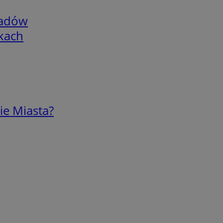
adów
skach
ie Miasta?