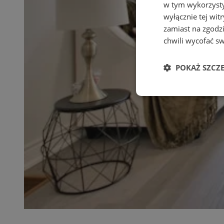
w tym wykorzysty
wyłącznie tej wi
zamiast na zgodz
chwili wycofać s
POKAŻ SZCZ
Niezbędne
Ni
Niezbędne pliki cook
zarządzanie kontem. 
Nazwa