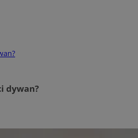
ywan?
ci dywan?