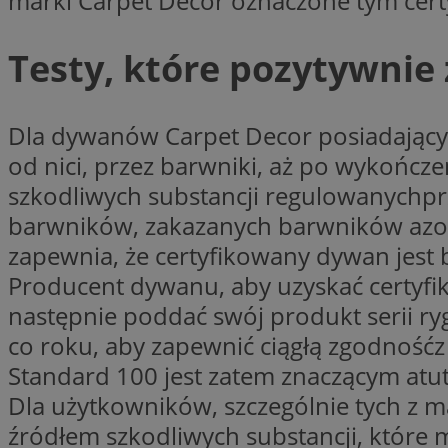
marki Carpet Decor oznaczone tym cert
Testy, które pozytywnie
CookieScriptConse
Dla dywanów Carpet Decor posiadającyc
li_gc
od nici, przez barwniki, aż po wykończ
szkodliwych substancji regulowanychpr
barwników, zakazanych barwników azow
zapewnia, że certyfikowany dywan jest b
Nazwa
Nazwa
Producent dywanu, aby uzyskać certyfi
Nazwa
ustat_5q1fpXenruu
_ga_VBEXFQ7ESL
następnie poddać swój produkt serii ry
ADK_EX_11
tuuid_lu
co roku, aby zapewnić ciągłą zgodność
ustat_wifky5Xx15n
_ga
Standard 100 jest zatem znaczącym atut
ustat_lcx1lqx4r6x3
Dla użytkowników, szczególnie tych z ma
ustat_hp8X2ki0r9b
tuuid_lu
źródłem szkodliwych substancji, które 
__mguid_