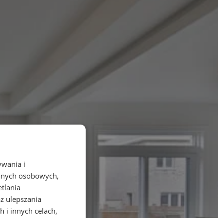
ywania i
danych osobowych,
etlania
az ulepszania
 i innych celach,