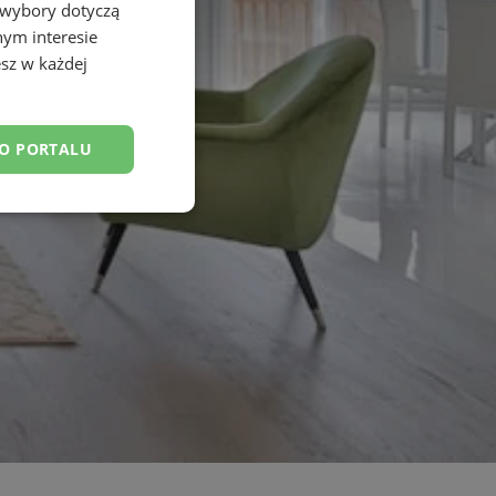
 wybory dotyczą
nym interesie
sz w każdej
DO PORTALU
esklasyfikowane
ane
owanie użytkownika i
j.