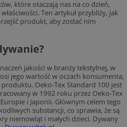
ów, które otaczają nas na co dzień,
entyfikator sesji.
łaściwości. Ten artykuł przybliży, jak
entyfikator sesji.
rzejść produkt, aby zostać nim
entyfikator sesji.
nformacje o zgodzie
ncjach dotyczących
ia z witryny.
olityki prywatności
 dywanie?
ich przestrzeganie
temu użytkownik nie
woich preferencji,
 z regulacjami
aczeń jakości w branży tekstylnej, w
 identyfikatora
osi jego wartość w oczach konsumenta,
i produktu. Oeko-Tex Standard 100 jest
erów obsługuje
ekście
 opracowany w 1992 roku przez Oeko-Tex
lu optymalizacji
Europie i Japonii. Głównym celem tego
 do przechowywania
odliwych substancji, co sprawia, że są
niu do usług
e, czy użytkownik
óry niemowląt i małych dzieci. Dywany
enia lub reklamy.
niania ludzi i