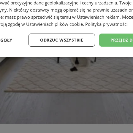
wać precyzyjne dane geolokalizacyjne i cechy urządzenia. Twoje
tryny. Niektórzy dostawcy mogą opierać się na prawnie uzasadnio
ie; masz prawo sprzeciwić się temu w
Ustawieniach reklam
. Może
woją zgodę w
Ustawieniach plików cookie
.
Polityka prywatności
EGÓŁY
ODRZUĆ WSZYSTKIE
PRZEJDŹ 
Wydajność
Targetowanie
Funkcjonalność
Ni
ezbędne
Wydajność
Targetowanie
Funkcjonalność
Niesklasyfikow
ie umożliwiają korzystanie z podstawowych funkcji strony internetowej, takich jak log
Bez niezbędnych plików cookie nie można prawidłowo korzystać ze strony internetowe
Okres
Provider
/
Domena
Opis
przechowywania