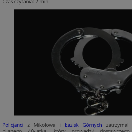
Czas czytania: 2 min.
Policjanci
z Mikołowa i
Łazisk Górnych
zatrzymali
pijanego 40-latka, który prowadził dostawczego