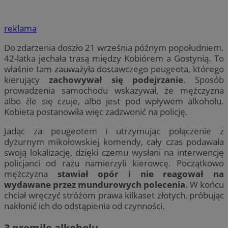
reklama
Do zdarzenia doszło 21 września późnym popołudniem.
42-latka jechała trasą między Kobiórem a Gostynią. To
właśnie tam zauważyła dostawczego peugeota, którego
kierujący
zachowywał się podejrzanie
. Sposób
prowadzenia samochodu wskazywał, że mężczyzna
albo źle się czuje, albo jest pod wpływem alkoholu.
Kobieta postanowiła więc zadzwonić na policję.
Jadąc za peugeotem i utrzymując połączenie z
dyżurnym mikołowskiej komendy, cały czas podawała
swoją lokalizację, dzięki czemu wysłani na interwencję
policjanci od razu namierzyli kierowcę. Początkowo
mężczyzna
stawiał opór i nie reagował na
wydawane przez mundurowych polecenia
. W końcu
chciał wręczyć stróżom prawa kilkaset złotych, próbując
nakłonić ich do odstąpienia od czynności.
3 promile alkoholu