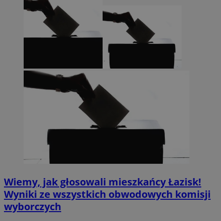
Wiemy, jak głosowali mieszkańcy Łazisk!
Wyniki ze wszystkich obwodowych komisji
wyborczych