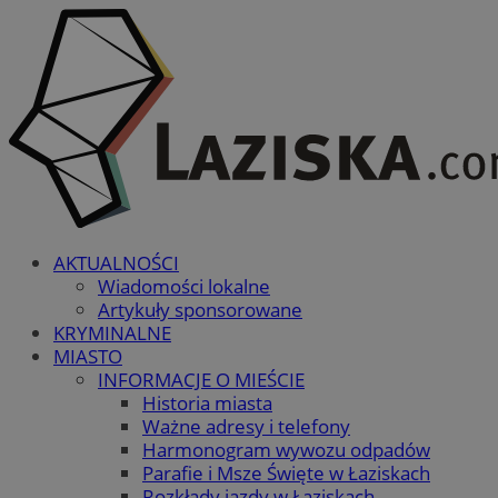
AKTUALNOŚCI
Wiadomości lokalne
Artykuły sponsorowane
KRYMINALNE
MIASTO
INFORMACJE O MIEŚCIE
Historia miasta
Ważne adresy i telefony
Harmonogram wywozu odpadów
Parafie i Msze Święte w Łaziskach
Rozkłady jazdy w Łaziskach