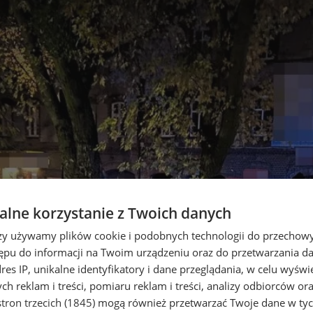
lne korzystanie z Twoich danych
rzy używamy plików cookie i podobnych technologii do przechow
ępu do informacji na Twoim urządzeniu oraz do przetwarzania 
dres IP, unikalne identyfikatory i dane przeglądania, w celu wyświ
h reklam i treści, pomiaru reklam i treści, analizy odbiorców or
tron trzecich (1845)
mogą również przetwarzać Twoje dane w tych