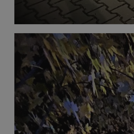
SessID
QeSessID
MvSessID
VISITOR_PRIVACY_
suid
INGRESSCOOKIE
euds
__cf_bm