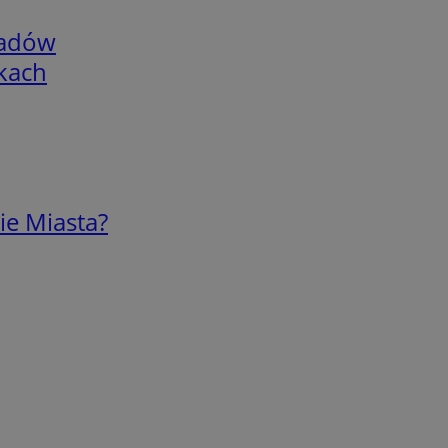
adów
skach
ie Miasta?