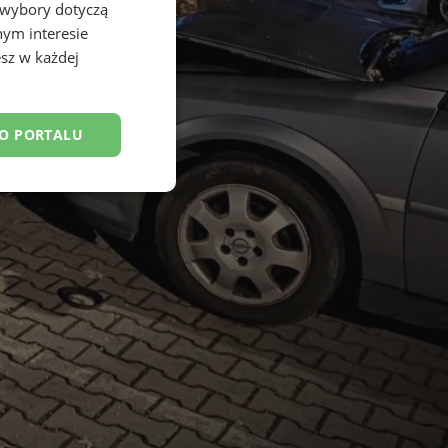
 wybory dotyczą
nym interesie
sz w każdej
DO PORTALU
esklasyfikowane
ane
owanie użytkownika i
j.