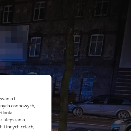
ywania i
danych osobowych,
etlania
az ulepszania
 i innych celach,