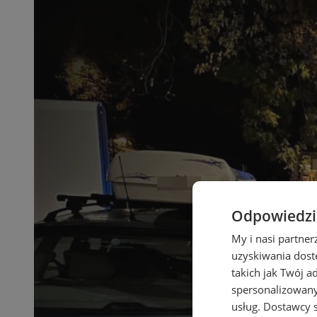
Odpowiedzia
My i nasi partne
uzyskiwania dost
takich jak Twój a
spersonalizowanyc
usług.
Dostawcy s