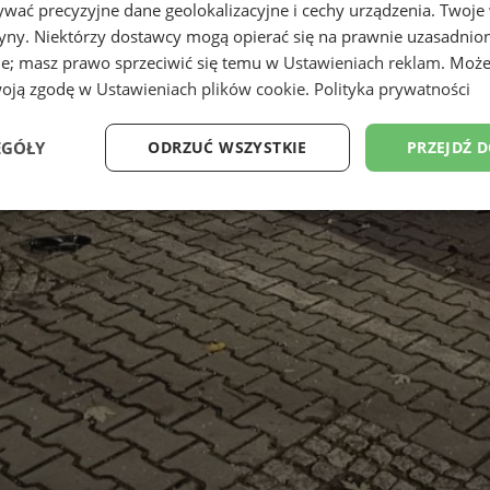
wać precyzyjne dane geolokalizacyjne i cechy urządzenia. Twoje
tryny. Niektórzy dostawcy mogą opierać się na prawnie uzasadnio
ie; masz prawo sprzeciwić się temu w
Ustawieniach reklam
. Może
woją zgodę w
Ustawieniach plików cookie
.
Polityka prywatności
EGÓŁY
ODRZUĆ WSZYSTKIE
PRZEJDŹ 
Wydajność
Targetowanie
Funkcjonalność
Ni
ezbędne
Wydajność
Targetowanie
Funkcjonalność
Niesklasyfikow
ie umożliwiają korzystanie z podstawowych funkcji strony internetowej, takich jak log
Bez niezbędnych plików cookie nie można prawidłowo korzystać ze strony internetowe
Okres
Provider
/
Domena
Opis
przechowywania