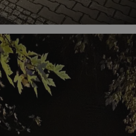
entyfikator sesji.
entyfikator sesji.
entyfikator sesji.
nformacje o zgodzie
ncjach dotyczących
ia z witryny.
olityki prywatności
ich przestrzeganie
temu użytkownik nie
woich preferencji,
 z regulacjami
 identyfikatora
erów obsługuje
ekście
lu optymalizacji
 do przechowywania
niu do usług
e, czy użytkownik
enia lub reklamy.
niania ludzi i