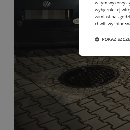
w tym wykorzysty
wyłącznie tej wi
zamiast na zgodz
chwili wycofać s
POKAŻ SZCZ
Niezbędne
Ni
Niezbędne pliki cook
zarządzanie kontem. 
Nazwa