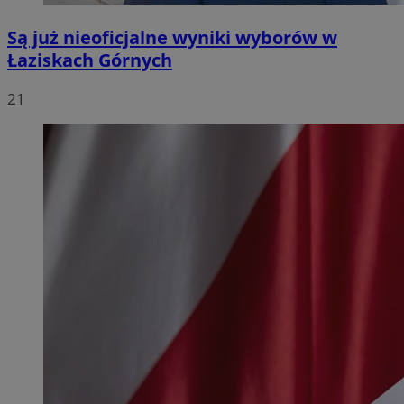
Są już nieoficjalne wyniki wyborów w
Łaziskach Górnych
21