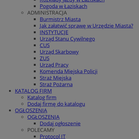
Pogoda w Łaziskach
ADMINISTRACJA
Burmistrz Miasta
Jak załatwić sprawę w Urzędzie Miasta?
INSTYTUCJE
Urząd Stanu Cywilnego
CUS
Urząd Skarbowy
ZUS
Urząd Pracy
Komenda Miejska Policji
Straż Miejska
Straż Pożarna
KATALOG FIRM
Katalog firm
Dodaj firmę do katalogu
OGŁOSZENIA
OGŁOSZENIA
Dodaj ogłoszenie
POLECAMY
Protocol IT