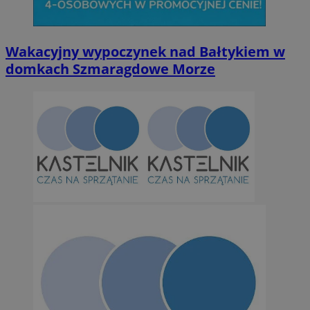
Wakacyjny wypoczynek nad Bałtykiem w
domkach Szmaragdowe Morze