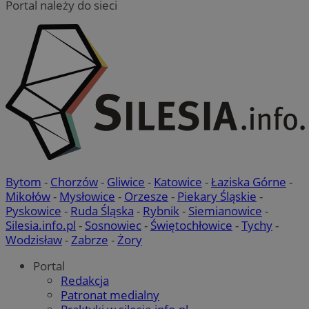
Portal należy do sieci
Bytom
-
Chorzów
-
Gliwice
-
Katowice
-
Łaziska Górne
-
Mikołów
-
Mysłowice
-
Orzesze
-
Piekary Śląskie
-
Pyskowice
-
Ruda Śląska
-
Rybnik
-
Siemianowice
-
Silesia.info.pl
-
Sosnowiec
-
Świętochłowice
-
Tychy
-
Wodzisław
-
Zabrze
-
Żory
Portal
Redakcja
Patronat medialny