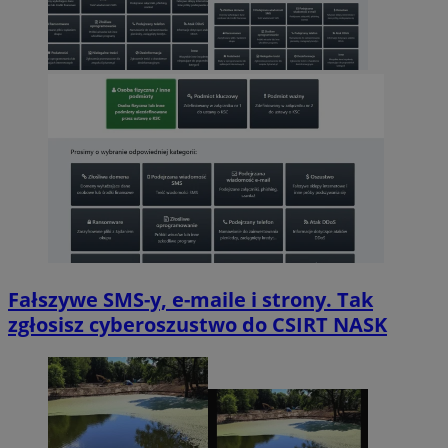
Fałszywe SMS-y, e-maile i strony. Tak
zgłosisz cyberoszustwo do CSIRT NASK