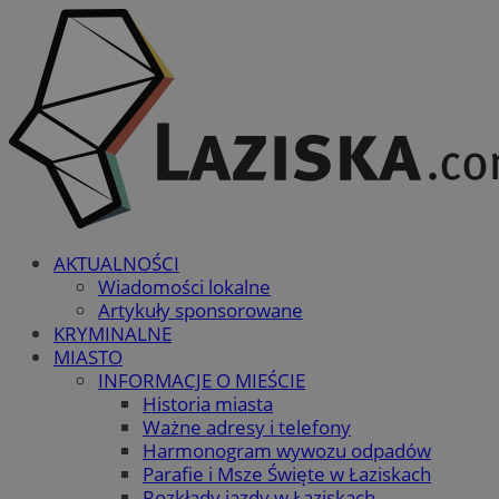
AKTUALNOŚCI
Wiadomości lokalne
Artykuły sponsorowane
KRYMINALNE
MIASTO
INFORMACJE O MIEŚCIE
Historia miasta
Ważne adresy i telefony
Harmonogram wywozu odpadów
Parafie i Msze Święte w Łaziskach
Rozkłady jazdy w Łaziskach