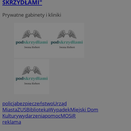
SKRZYDŁAMI"
Prywatne gabinety i kliniki
policja
bezpieczeństwo
Urząd
Miasta
ZUS
Biblioteka
Wypadek
Miejski Dom
Kultury
wydarzenia
pomoc
MOSiR
reklama