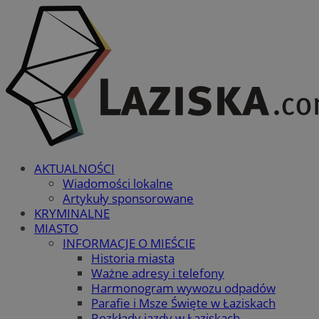
AKTUALNOŚCI
Wiadomości lokalne
Artykuły sponsorowane
KRYMINALNE
MIASTO
INFORMACJE O MIEŚCIE
Historia miasta
Ważne adresy i telefony
Harmonogram wywozu odpadów
Parafie i Msze Święte w Łaziskach
Rozkłady jazdy w Łaziskach