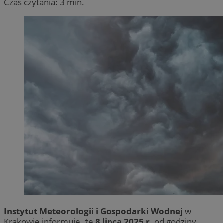
Czas czytania: 3 min.
Instytut Meteorologii i Gospodarki Wodnej
w
Krakowie informuje, że
8 lipca 2025 r.
od godziny