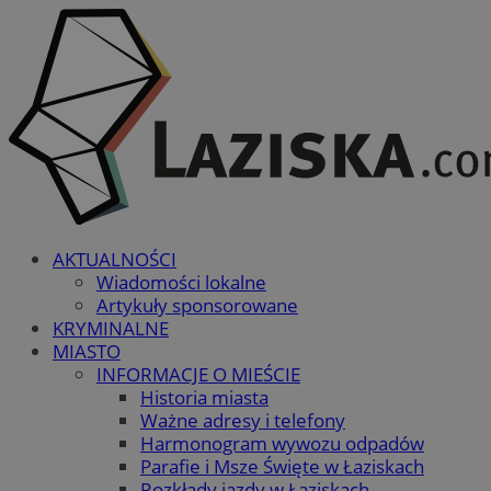
AKTUALNOŚCI
Wiadomości lokalne
Artykuły sponsorowane
KRYMINALNE
MIASTO
INFORMACJE O MIEŚCIE
Historia miasta
Ważne adresy i telefony
Harmonogram wywozu odpadów
Parafie i Msze Święte w Łaziskach
Rozkłady jazdy w Łaziskach