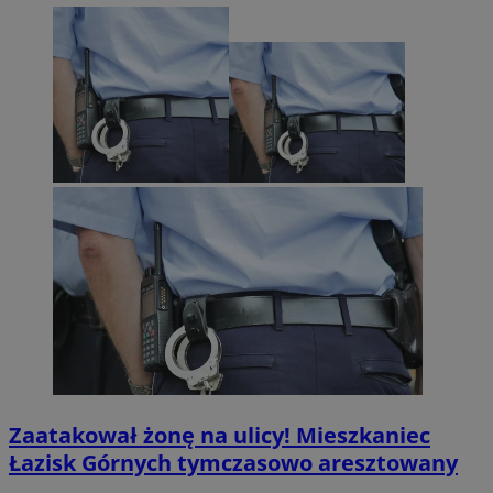
Zaatakował żonę na ulicy! Mieszkaniec
Łazisk Górnych tymczasowo aresztowany