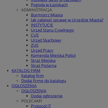
Pogoda w Łaziskach
ADMINISTRACJA
Burmistrz Miasta
Jak załatwić sprawę w Urzędzie Miasta?
INSTYTUCJE
Urząd Stanu Cywilnego
CUS
Urząd Skarbowy
ZUS
Urząd Pracy
Komenda Miejska Policji
Straż Miejska
Straż Pożarna
KATALOG FIRM
Katalog firm
Dodaj firmę do katalogu
OGŁOSZENIA
OGŁOSZENIA
Dodaj ogłoszenie
POLECAMY
Protocol IT