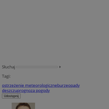
Słuchaj
⏵︎
Tagi:
ostrzeżenie meteorologiczne
burze
opady
deszczu
prognoza pogody
Udostępnij