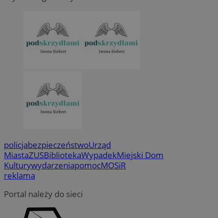
policja
bezpieczeństwo
Urząd
Miasta
ZUS
Biblioteka
Wypadek
Miejski Dom
Kultury
wydarzenia
pomoc
MOSiR
reklama
Portal należy do sieci